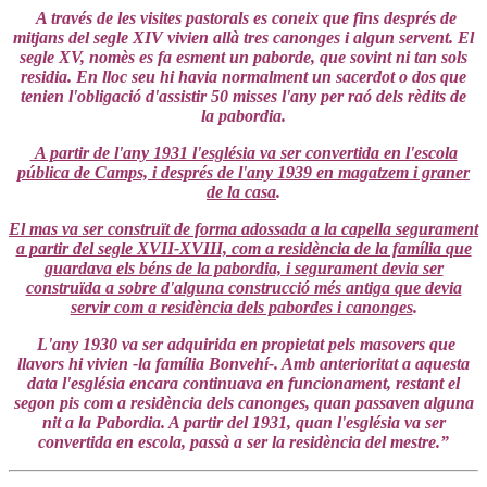
A través de les visites pastorals es coneix que fins després de
mitjans del segle XIV vivien allà tres canonges i algun servent. El
segle XV, nomès es fa esment un paborde, que sovint ni tan sols
residia. En lloc seu hi havia normalment un sacerdot o dos que
tenien l'obligació d'assistir 50 misses l'any per raó dels rèdits de
la pabordia.
A partir de l'any 1931 l'església va ser convertida en l'escola
pública de Camps, i després de l'any 1939 en magatzem i graner
de la casa
.
El mas va ser construït de forma adossada a la capella segurament
a partir del segle XVII-XVIII, com a residència de la família que
guardava els béns de la pabordia, i segurament devia ser
construïda a sobre d'alguna construcció més antiga que devia
servir com a residència dels pabordes i canonges
.
L'any 1930 va ser adquirida en propietat pels masovers que
llavors hi vivien -la família Bonvehí-. Amb anterioritat a aquesta
data l'església encara continuava en funcionament, restant el
segon pis com a residència dels canonges, quan passaven alguna
nit a la Pabordia. A partir del 1931, quan l'església va ser
convertida en escola, passà a ser la residència del mestre.”