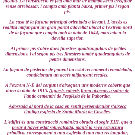
façana. La construcció és feta amb mur de mamposteria irregular
sense arrebossar, i compta amb planta baixa, primer pis i segon
pis.
La casa té la façana principal orientada a llevant. L'accés es
realitza mitjançant un gran portal adovellat ubicat a l'extrem nord
de la façana que compta amb la data de 1644, marcada a la
dovella superior.
Al primer pis s'obre dues finestres quadrangulars de petites
dimensions, i al segon pis tres finestres també quadrangulars de
petites dimensions.
La façana de posterior de ponent ha estat recentment remodelada,
condicionant un accés mitjançant escales.
A l'extrem N-E del conjunt s'aixequen uns moderns coberts que
duen la data de 1915.
Aquests coberts foren aixecats a sobre de
l'antic cementiri de l'església de la Pabordia
.
Adossada al nord de la casa en sentit perpendicular s'aixeca
l'antiga església de Santa Maria de Caselles
.
L'edifici és una construcció romànica obrada al segle XIII, que a
pesar d'haver estat sobrealçada, manté la seva estructura
primitiva, corresponent a una església d'una nau rectangular,