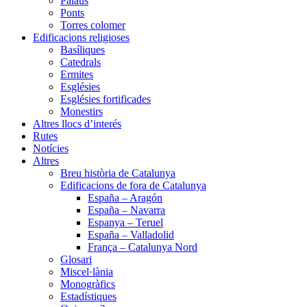
Palaus
Ponts
Torres colomer
Edificacions religioses
Basíliques
Catedrals
Ermites
Esglésies
Esglésies fortificades
Monestirs
Altres llocs d’interés
Rutes
Notícies
Altres
Breu història de Catalunya
Edificacions de fora de Catalunya
España – Aragón
España – Navarra
Espanya – Teruel
España – Valladolid
França – Catalunya Nord
Glosari
Miscel·lània
Monogràfics
Estadístiques