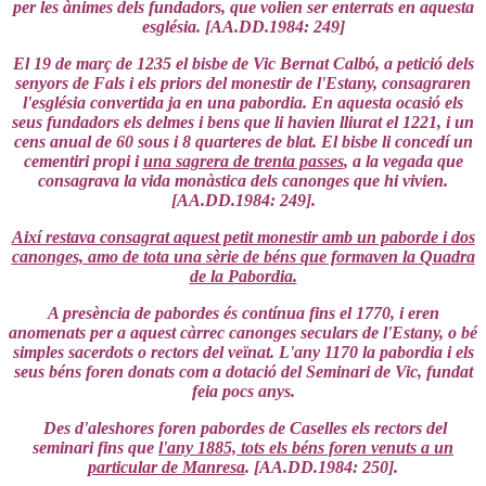
per les ànimes dels fundadors, que volien ser enterrats en aquesta
església. [AA.DD.1984: 249]
El 19 de març de 1235 el bisbe de Vic Bernat Calbó, a petició dels
senyors de Fals i els priors del monestir de l'Estany, consagraren
l'església convertida ja en una pabordia. En aquesta ocasió els
seus fundadors els delmes i bens que li havien lliurat el 1221, i un
cens anual de 60 sous i 8 quarteres de blat. El bisbe li concedí un
cementiri propi i
una sagrera de trenta passes
, a la vegada que
consagrava la vida monàstica dels canonges que hi vivien.
[AA.DD.1984: 249].
Així restava consagrat aquest petit monestir amb un paborde i dos
canonges, amo de tota una sèrie de béns que formaven la Quadra
de la Pabordia.
A presència de pabordes és contínua fins el 1770, i eren
anomenats per a aquest càrrec canonges seculars de l'Estany, o bé
simples sacerdots o rectors del veïnat. L'any 1170 la pabordia i els
seus béns foren donats com a dotació del Seminari de Vic, fundat
feia pocs anys.
Des d'aleshores foren pabordes de Caselles els rectors del
seminari fins que
l'any 1885, tots els béns foren venuts a un
particular de Manresa
. [AA.DD.1984: 250].