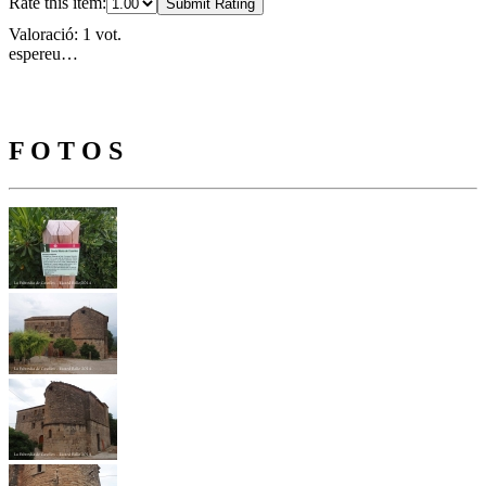
Rate this item:
Submit Rating
Valoració: 1 vot.
espereu…
F O T O S