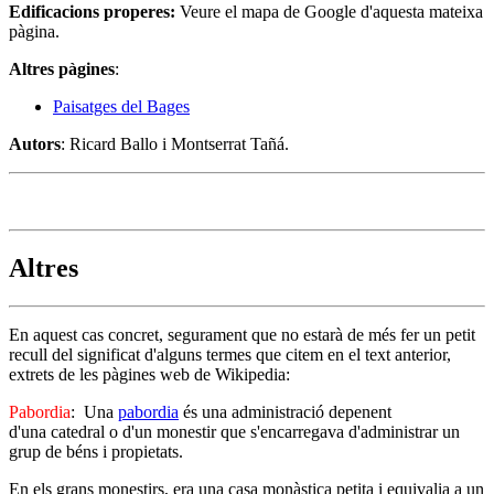
Edificacions properes
:
Veure el mapa de Google d'aquesta mateixa
pàgina.
Altres pàgines
:
Paisatges del Bages
Autors
: Ricard Ballo i Montserrat Tañá.
Altres
En aquest cas concret, segurament que no estarà de més fer un petit
recull del significat d'alguns termes que citem en el text anterior,
extrets de les pàgines web de Wikipedia:
Pabordia
: Una
pabordia
és una administració depenent
d'una catedral o d'un monestir que s'encarregava d'administrar un
grup de béns i propietats.
En els grans monestirs, era una casa monàstica petita i equivalia a un