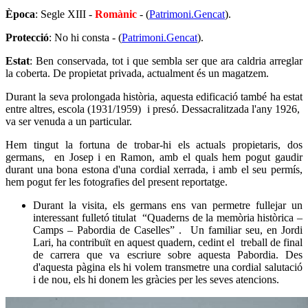
Època
: Segle XIII -
Romànic
- (
Patrimoni.Gencat
).
Protecció
: No hi consta - (
Patrimoni.Gencat
).
Estat
: Ben conservada, tot i que sembla ser que ara caldria arreglar
la coberta. De propietat privada, actualment és un magatzem.
Durant la seva prolongada història, aquesta edificació també ha estat
entre altres, escola (1931/1959) i presó. Dessacralitzada l'any 1926,
va ser venuda a un particular.
Hem tingut la fortuna de trobar-hi els actuals propietaris, dos
germans, en Josep i en Ramon, amb el quals hem pogut gaudir
durant una bona estona d'una cordial xerrada, i amb el seu permís,
hem pogut fer les fotografies del present reportatge.
Durant la visita, els germans ens van permetre fullejar un
interessant fulletó titulat “Quaderns de la memòria històrica –
Camps – Pabordia de Caselles” . Un familiar seu, en Jordi
Lari, ha contribuït en aquest quadern, cedint el treball de final
de carrera que va escriure sobre aquesta Pabordia. Des
d'aquesta pàgina els hi volem transmetre una cordial salutació
i de nou, els hi donem les gràcies per les seves atencions.