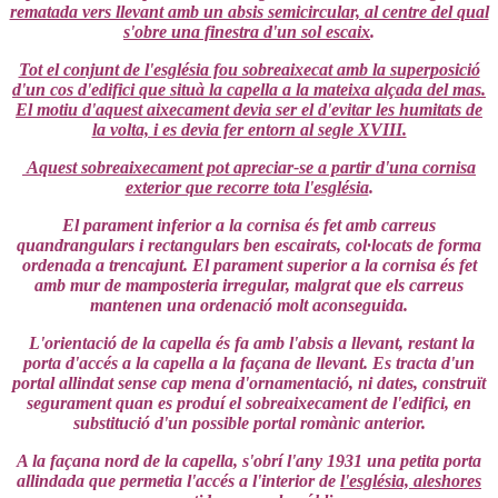
rematada vers llevant amb un absis semicircular, al centre del qual
s'obre una finestra d'un sol escaix
.
Tot el conjunt de l'església fou sobreaixecat amb la superposició
d'un cos d'edifici que situà la capella a la mateixa alçada del mas.
El motiu d'aquest aixecament devia ser el d'evitar les humitats de
la volta, i es devia fer entorn al segle XVIII.
Aquest sobreaixecament pot apreciar-se a partir d'una cornisa
exterior que recorre tota l'església
.
El parament inferior a la cornisa és fet amb carreus
quandrangulars i rectangulars ben escairats, col·locats de forma
ordenada a trencajunt. El parament superior a la cornisa és fet
amb mur de mamposteria irregular, malgrat que els carreus
mantenen una ordenació molt aconseguida.
L'orientació de la capella és fa amb l'absis a llevant, restant la
porta d'accés a la capella a la façana de llevant. Es tracta d'un
portal allindat sense cap mena d'ornamentació, ni dates, construït
segurament quan es produí el sobreaixecament de l'edifici, en
substitució d'un possible portal romànic anterior.
A la façana nord de la capella, s'obrí l'any 1931 una petita porta
allindada que permetia l'accés a l'interior de
l'església, aleshores