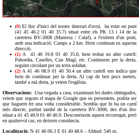
(
0
) El lloc d'inici del nostre itinerari d'avui, ha estat un punt
(41 45 46.2 01 40 35.7) situat entre els PK 13 i 14 de la
carretera BV-3008 (Manresa / Calaf), a l'extrem d'un pont,
amb una indicació: Camps a 2 km. Hem continuat en aquesta
direcció.
(1)
A 41 46 19.8 01 40 35.0, hem trobat un altre cartell:
Pabordia, Caselles, Can Magí, etc. Continuem per la dreta,
seguint circulant per un terra asfaltat.
(2)
A 41 46 08.9 01 40 50.4 un altre cartell ens indica que
hem de continuar per la dreta. Al cap de ben pocs metres,
també a mà dreta, ja veiem l'església.
Observacions
: Una vegada a casa, examinant les dades obtingudes,
veiem que segons el mapa de Google que us presentem, podria ser
que haguem fet una volta considerable. Sembla que hi ha un camí
més directe, partint també de la carretera BV-3008, des d'un lloc
situat a 41 45 40.9 01 40 40.9. Desconeixem aquest recorregut, però
en qualsevol cas, en deixem constància.
Localització
: N 41 46 06.3 E 01 40 48.6 – Altitud: 540 m.