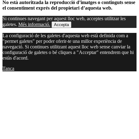
No està autoritzada la reproducció d’imatges o continguts sense
el consentiment exprés del propietari d’aquesta web.
Si continues navegant per aquest lloc web, acceptes utilitzar les
galetes.
Més informació.
Accepta
La configuració de les galetes d'aquesta web està definida com a
"permet galetes" per poder oferir-te una millor experiència de
navegació. Si continues utilitzant aquest lloc web sense canviar la
configuració de galetes o bé cliques a "Acceptar" entendrem que hi
estàs d'acord.
Tanca