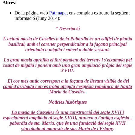
Altres
:
De la pàgina web
Pat.mapa
, ens complau extreure la següent
informació (Juny 2014):
“ Descripció
L'actual masia de Caselles o de la Pabordia és un edifici de planta
basilical, amb el carener perpendicular a la façana principal
orientada a migdia i cobert a doble vessant.
La gran masia aprofita el fort pendent del terreny i s'eixampla pel
costat de migdia i ponent amb una gran ampliació pròpia del segle
XVIII.
El cos més antic correspon a la façana de llevant visible de del
camí d'arribada i on es troba afegida l'església romànica de Santa
Maria de Caselles.
Notícies històriques
La masia de Casselles és una construcció del segle XVII i
especialment ampliada al segle XVIII, annexa a l'antiga església -
pabordia de sta. Maria, que és una fundació del segle XVII
vinculada al monestir de sta. Maria de l'Estany
.