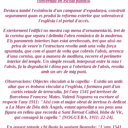
convertida en escola pública
.
Destaca també l'existència d'un campanar d'espadanya, construït
segurament quan es produí la reforma exterior que sobreaixecà
l'església i el portal d'accés.
Exteriorment l'edifici no mostra cap mena d'ornamentació, tret de
la cornisa que separa i delimita l'obra romànica de la moderna.
Els paraments interiors han estat arrebossats, tret que això no
priva de veure'n l’estructura resolta amb una volta força
apuntada, que com el quart de volta que cobreix l'absis, arrenca
d'una cornisa, que a manera de motllura, recorre el perímetre
interior del temple. Un simple ressalt, interposat entre la nau i
l'absis, fa la degradació i dóna pas a l'obertura de l'absis, resolta
amb un arc de mig punt.
Observacions: Objectes vinculats a la capella: - Existia un antic
altar que es trobava vinculat a l’església, i formava part d'un
curiós retaule de terracuita, fet l'any 1541 pel terrisser de
Barcelona Francesc Mates. Valentí Noguera va escriure al
respecte l'any 1911: "Així com el major obrat de terrissa és dedicat
a La Mare de Déu dels Àngels, estant agenollat a sos peus una
figura en relleu que recorda a Sant Bernat Calbói, bisbe de Vic,
qui consagrà la capella " [NOGUERA, 1911: 22-24].
En aquest retaule s'hi llegia la següent llegenda: "L'any 1541