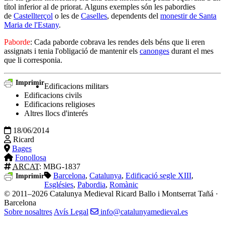
títol inferior al de priorat. Alguns exemples són les pabordies
de
Castellterçol
o les de
Caselles
, dependents del
monestir de Santa
Maria de l'Estany
.
Paborde
: Cada paborde cobrava les rendes dels béns que li eren
assignats i tenia l'obligació de mantenir els
canonges
durant el mes
que li corresponia.
Imprimir
Edificacions militars
Edificacions civils
Edificacions religioses
Altres llocs d'interés
18/06/2014
Ricard
Bages
Fonollosa
ARCAT
: MBG-1837
Barcelona
,
Catalunya
,
Edificació segle XIII
,
Imprimir
Esglésies
,
Pabordia
,
Romànic
© 2011–2026 Catalunya Medieval
Ricard Ballo i Montserrat Tañá ·
Barcelona
Sobre nosaltres
Avís Legal
info@catalunyamedieval.es