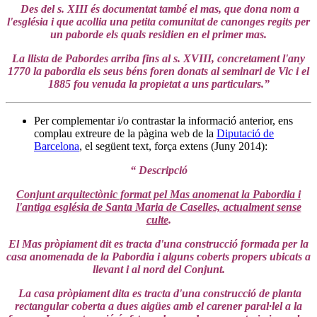
Des del s. XIII és documentat també el mas, que dona nom a
l'església i que acollia una petita comunitat de canonges regits per
un paborde els quals residien en el primer mas.
La llista de Pabordes arriba fins al s. XVIII, concretament l'any
1770 la pabordia els seus béns foren donats al seminari de Vic i el
1885 fou venuda la propietat a uns particulars.”
Per complementar i/o contrastar la informació anterior, ens
complau extreure de la pàgina web de la
Diputació de
Barcelona
, el següent text, força extens (Juny 2014):
“ Descripció
Conjunt arquitectònic format pel Mas anomenat la Pabordia i
l'antiga església de Santa Maria de Caselles, actualment sense
culte
.
El Mas pròpiament dit es tracta d'una construcció formada per la
casa anomenada de la Pabordia i alguns coberts propers ubicats a
llevant i al nord del Conjunt.
La casa pròpiament dita es tracta d'una construcció de planta
rectangular coberta a dues aigües amb el carener paral·lel a la