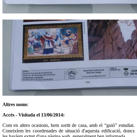
Altres noms
:
Accés - Visitada el 13/06/2014:
Com en altres ocasions, hem sortit de casa, amb el “guió” estudiat.
Coneixíem les coordenades de situació d'aquesta edificació, doncs
les havíem extret d'una pàgina web, generalment ben informada.