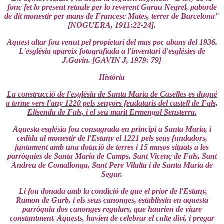
fonc fet lo present retaule per lo reverent Garau Negrel, paborde
de dit monestir per mans de Francesc Mates, terrer de Barcelona"
[NOGUERA, 1911:22-24].
Aquest altar fou venut pel propietari del mas poc abans del 1936.
L'església apareix fotografiada a l'inventari d'esglésies de
J.Gavin. [GAVIN J, 1979: 79]
Història
La construcció de l'església de Santa Maria de Caselles es dugué
a terme vers l'any 1220 pels senyors feudataris del castell de Fals,
Elisenda de Fals, i el seu marit Ermengol Sensterra.
Aquesta església fou consagrada en principi a Santa Maria, i
cedida al monestir de l'Estany el 1221 pels seus fundadors,
juntament amb una dotació de terres i 15 masos situats a les
parròquies de Santa Maria de Camps, Sant Vicenç de Fals, Sant
Andreu de Comallonga, Sant Pere Vilalta i de Santa Maria de
Segur.
Li fou donada amb la condició de que el prior de l'Estany,
Ramon de Gurb, i els seus canonges, establissin en aquesta
parròquia dos canonges regulars, que haurien de viure
constantment. Aquests, havien de celebrar el culte diví, i pregar