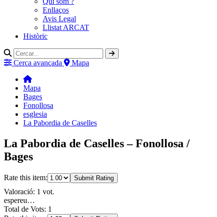
Qui som ?
Enllaços
Avis Legal
Llistat ARCAT
Històric
Cerca avançada
Mapa
Mapa
Bages
Fonollosa
esglesia
La Pabordia de Caselles
La Pabordia de Caselles – Fonollosa /
Bages
Rate this item:
Submit Rating
Valoració: 1 vot.
espereu…
Total de Vots: 1