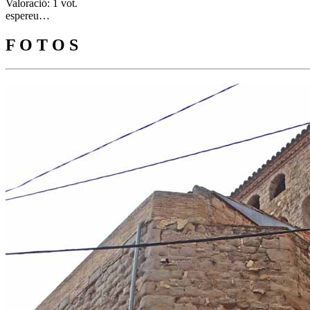
Valoració: 1 vot.
espereu…
F O T O S