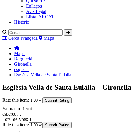
Qui som ?
Enllaços
Avis Legal
Llistat ARCAT
Històric
Cerca avançada
Mapa
Mapa
Berguedà
Gironella
esglesia
Església Vella de Santa Eulàlia
Església Vella de Santa Eulàlia – Gironell
Rate this item:
Submit Rating
Valoració: 1 vot.
espereu…
Total de Vots: 1
Rate this item:
Submit Rating