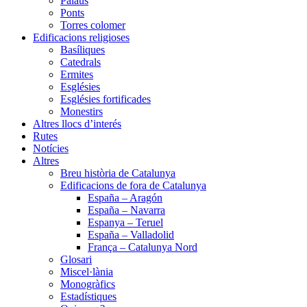
Palaus
Ponts
Torres colomer
Edificacions religioses
Basíliques
Catedrals
Ermites
Esglésies
Esglésies fortificades
Monestirs
Altres llocs d’interés
Rutes
Notícies
Altres
Breu història de Catalunya
Edificacions de fora de Catalunya
España – Aragón
España – Navarra
Espanya – Teruel
España – Valladolid
França – Catalunya Nord
Glosari
Miscel·lània
Monogràfics
Estadístiques