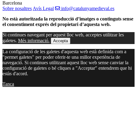
Barcelona
Sobre nosaltres
Avís Legal
info@catalunyamedieval.es
No està autoritzada la reproducció d’imatges o continguts sense
el consentiment exprés del propietari d’aquesta web.
Si continues navegant per aquest lloc web, acceptes utilitzar les
galetes.
Més informació.
Accepta
La configuració de les galetes d'aquesta web està definida com a
"permet galetes" per poder oferir-te una millor experiència de
navegació. Si continues utilitzant aquest lloc web sense canviar la
configuració de galetes o bé cliques a "Acceptar" entendrem que hi
estàs d'acord.
Tanca