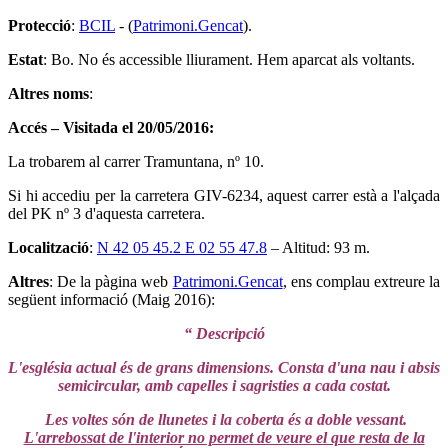
Protecció
:
BCIL
- (
Patrimoni.Gencat
).
Estat
: Bo. No és accessible lliurament. Hem aparcat als voltants.
Altres noms
:
Accés – Visitada el 20/05/2016:
La trobarem al carrer Tramuntana, nº 10.
Si hi accediu per la carretera GIV-6234, aquest carrer està a l'alçada
del PK nº 3 d'aquesta carretera.
Localització
:
N 42 05 45.2 E 02 55 47.8
– Altitud: 93 m.
Altres
: De la pàgina web
Patrimoni.Gencat
, ens complau extreure la
següent informació (Maig 2016):
“ Descripció
L'església actual és de grans dimensions. Consta d'una nau i absis
semicircular, amb capelles i sagristies a cada costat.
Les voltes són de llunetes i la coberta és a doble vessant.
L'arrebossat de l'interior no permet de veure el que resta de la