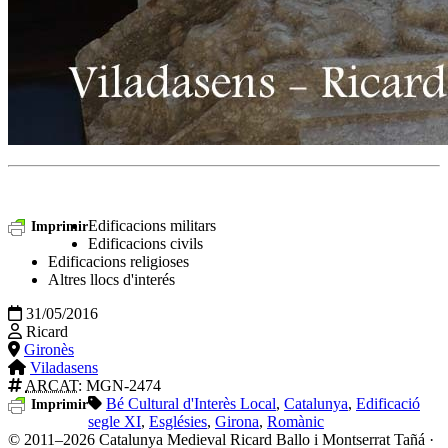
Edificacions militars
Imprimir
Edificacions civils
Edificacions religioses
Altres llocs d'interés
31/05/2016
Ricard
Gironès
Viladasens
ARCAT
: MGN-2474
Bé Cultural d'Interès Local
,
Catalunya
,
Edificació
Imprimir
segle XI
,
Esglésies
,
Girona
,
Romànic
© 2011–2026 Catalunya Medieval
Ricard Ballo i Montserrat Tañá ·