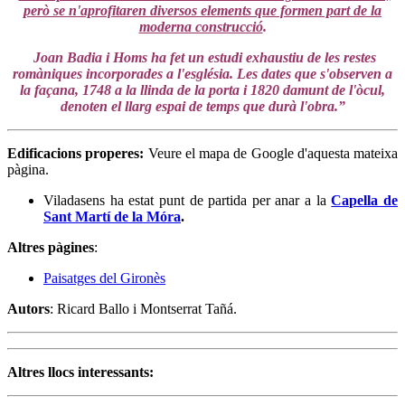
però se n'aprofitaren diversos elements que formen part de la
moderna construcció
.
Joan Badia i Homs ha fet un estudi exhaustiu de les restes
romàniques incorporades a l'església. Les dates que s'observen a
la façana, 1748 a la llinda de la porta i 1820 damunt de l'òcul,
denoten el llarg espai de temps que durà l'obra.”
Edificacions properes:
Veure el mapa de Google d'aquesta mateixa
pàgina.
Viladasens ha estat punt de partida per anar a la
Capella de
Sant Martí de la Móra
.
Altres pàgines
:
Paisatges del Gironès
Autors
: Ricard Ballo i Montserrat Tañá.
Altres llocs interessants: