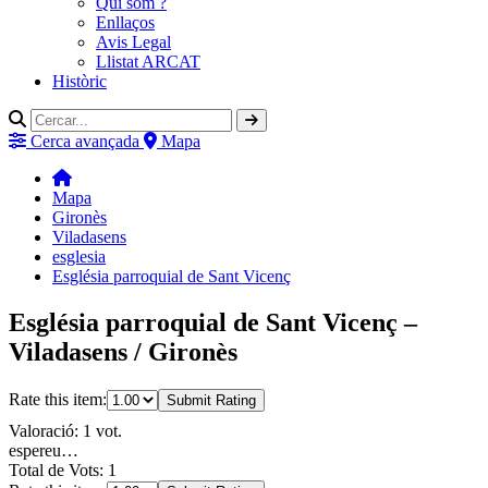
Qui som ?
Enllaços
Avis Legal
Llistat ARCAT
Històric
Cerca avançada
Mapa
Mapa
Gironès
Viladasens
esglesia
Església parroquial de Sant Vicenç
Església parroquial de Sant Vicenç –
Viladasens / Gironès
Rate this item:
Submit Rating
Valoració: 1 vot.
espereu…
Total de Vots: 1