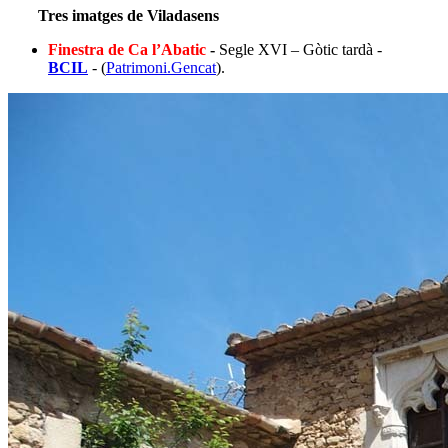
Tres imatges de Viladasens
Finestra de Ca l’Abatic
-
Segle XVI – Gòtic tardà -
BCIL
- (
Patrimoni.Gencat
).