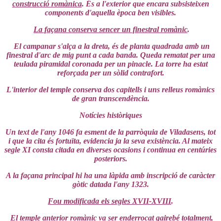
construcció romànica
. És a l'exterior que encara subsisteixen
components d'aquella època ben visibles.
La façana conserva sencer un finestral romànic
.
El campanar s'alça a la dreta, és de planta quadrada amb un
finestral d'arc de mig punt a cada banda. Queda rematat per una
teulada piramidal coronada per un pinacle. La torre ha estat
reforçada per un sòlid contrafort.
L'interior del temple conserva dos capitells i uns relleus romànics
de gran transcendència.
Notícies històriques
Un text de l'any 1046 fa esment de la parròquia de Viladasens, tot
i que la cita és fortuïta, evidencia ja la seva existència. Al mateix
segle XI consta citada en diverses ocasions i continua en centúries
posteriors.
A la façana principal hi ha una làpida amb inscripció de caràcter
gòtic datada l'any 1323.
Fou modificada els segles XVII-XVIII
.
El temple anterior romànic va ser enderrocat gairebé totalment,