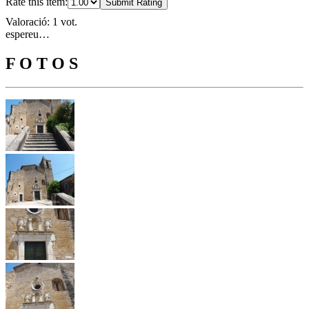
Rate this item:
Submit Rating
Valoració: 1 vot.
espereu…
F O T O S