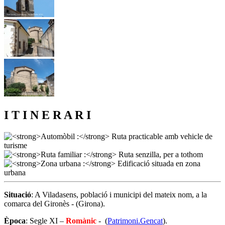
I T I N E R A R I
Situació
: A Viladasens, població i municipi del mateix nom, a la
comarca del Gironès - (Girona).
Època
: Segle XI –
Romànic
- (
Patrimoni.Gencat
).