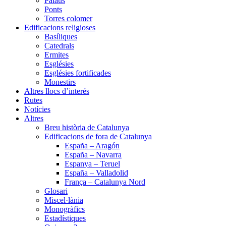
Palaus
Ponts
Torres colomer
Edificacions religioses
Basíliques
Catedrals
Ermites
Esglésies
Esglésies fortificades
Monestirs
Altres llocs d’interés
Rutes
Notícies
Altres
Breu història de Catalunya
Edificacions de fora de Catalunya
España – Aragón
España – Navarra
Espanya – Teruel
España – Valladolid
França – Catalunya Nord
Glosari
Miscel·lània
Monogràfics
Estadístiques