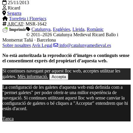
25/11/2013
Ricard
Segarra
Torrefeta i Florejacs
ARCAT
: MSR-1642
Catalunya
,
Esglésies
,
Lleida
,
Romànic
Imprimir
© 2011–2026 Catalunya Medieval
Ricard Ballo i
Montserrat Tañá · Barcelona
Sobre nosaltres
Avís Legal
info@catalunyamedieval.es
No està autoritzada la reproducció d’imatges o continguts sense
el consentiment exprés del propietari d’aquesta web.
Si continues navegant per aquest lloc web, acceptes utilitzar les
galetes.
Més informació.
Accepta
La configuració de les galetes d'aquesta web està definida com a
"permet galetes" per poder oferir-te una millor experiència de
navegació. Si continues utilitzant aquest lloc web sense canviar la
configuració de galetes o bé cliques a "Acceptar" entendrem que hi
estàs d'acord.
Tanca