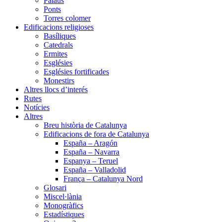
Palaus
Ponts
Torres colomer
Edificacions religioses
Basíliques
Catedrals
Ermites
Esglésies
Esglésies fortificades
Monestirs
Altres llocs d’interés
Rutes
Notícies
Altres
Breu història de Catalunya
Edificacions de fora de Catalunya
España – Aragón
España – Navarra
Espanya – Teruel
España – Valladolid
França – Catalunya Nord
Glosari
Miscel·lània
Monogràfics
Estadístiques