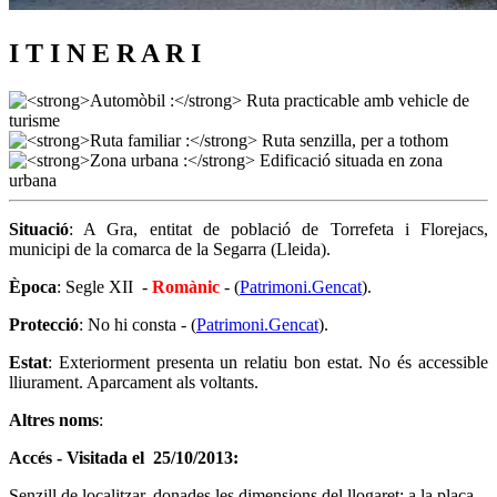
I T I N E R A R I
Situació
: A Gra, entitat de població de Torrefeta i Florejacs,
municipi de la comarca de la Segarra (Lleida).
Època
: Segle XII -
Romànic
- (
Patrimoni.Gencat
).
Protecció
: No hi consta - (
Patrimoni.Gencat
).
Estat
: Exteriorment presenta un relatiu bon estat. No és accessible
lliurament. Aparcament als voltants.
Altres noms
:
Accés - Visitada el 25/10/2013:
Senzill de localitzar, donades les dimensions del llogaret: a la plaça