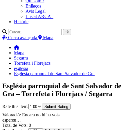
Qui som ?
Enllaços
Avis Legal
Llistat ARCAT
Històric
Cerca avançada
Mapa
Mapa
Segarra
Torrefeta i Florejacs
esglesia
Església parroquial de Sant Salvador de Gra
Església parroquial de Sant Salvador de
Gra – Torrefeta i Florejacs / Segarra
Rate this item:
Submit Rating
Valoració: Encara no hi ha vots.
espereu…
Total de Vots: 0