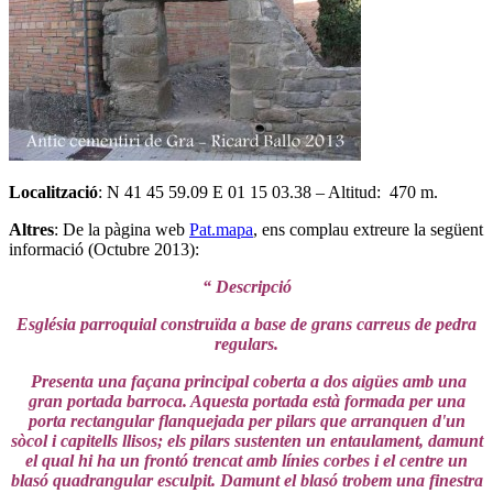
Localització
: N 41 45 59.09 E 01 15 03.38 – Altitud: 470 m.
Altres
: De la pàgina web
Pat.mapa
, ens complau extreure la següent
informació (Octubre 2013):
“ Descripció
Església parroquial construïda a base de grans carreus de pedra
regulars.
Presenta una façana principal coberta a dos aigües amb una
gran portada barroca. Aquesta portada està formada per una
porta rectangular flanquejada per pilars que arranquen d'un
sòcol i capitells llisos; els pilars sustenten un entaulament, damunt
el qual hi ha un frontó trencat amb línies corbes i el centre un
blasó quadrangular esculpit. Damunt el blasó trobem una finestra