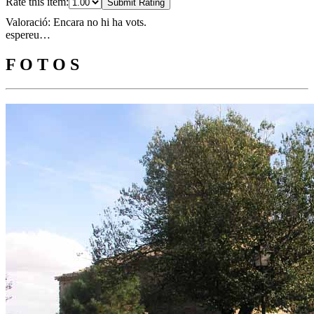
Rate this item:
Submit Rating
Valoració: Encara no hi ha vots.
espereu…
F O T O S