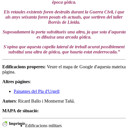
època gòtica.
Els retaules existents foren destruïts durant la Guerra Civil, i que
als anys seixanta foren posats els actuals, que sortiren del taller
Borràs de Lleida.
Suposadament la porta substitueix una altra, ja que sota d'aquesta
es dibuixa una arcada gòtica.
S'opina que aquesta capella lateral de treball acurat possiblement
substituí una altra de gòtica, que hauria estat enderrocada.”
Edificacions properes:
Veure el mapa de Google d'aquesta mateixa
pàgina.
Altres pàgines
:
Paisatges del Pla d'Urgell
Autors
: Ricard Ballo i Montserrat Tañá.
MAPA de situació:
Imprimir
Edificacions militars