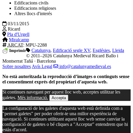
Edificacions civils
Edificacions religioses
Altres llocs d'interés
03/11/2015
Ricard
Pla d'Urgell
Miralcamp
ARCAT
: MPU-2288
Catalunya
,
Edificació segle XV
,
Esglésies
,
Lleida
Imprimir
© 2011–2026 Catalunya Medieval
Ricard Ballo i
Montserrat Tañá · Barcelona
Sobre nosaltres
Avís Legal
info@catalunyamedieval.es
No està autoritzada la reproducció d’imatges o continguts sense
el consentiment exprés del propietari d’aquesta web.
Si continues navegant per aquest lloc web, acceptes utilitzar les
galetes.
Més informació.
Accepta
La configuració de les galetes d'aquesta web està definida com a
"permet galetes" per poder oferir-te una millor experiència de
navegació. Si continues utilitzant aquest lloc web sense canviar la
configuració de galetes o bé cliques a "Acceptar" entendrem que hi
estàs d'acord.