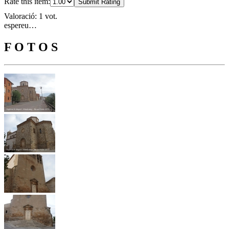
Rate this item:
Submit Rating
Valoració: 1 vot.
espereu…
F O T O S