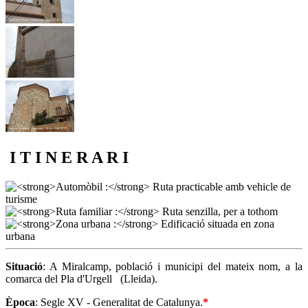
I T I N E R A R I
Situació
: A Miralcamp, població i municipi del mateix nom, a la
comarca del Pla d'Urgell (Lleida).
Època
: Segle XV - Generalitat de Catalunya.
*