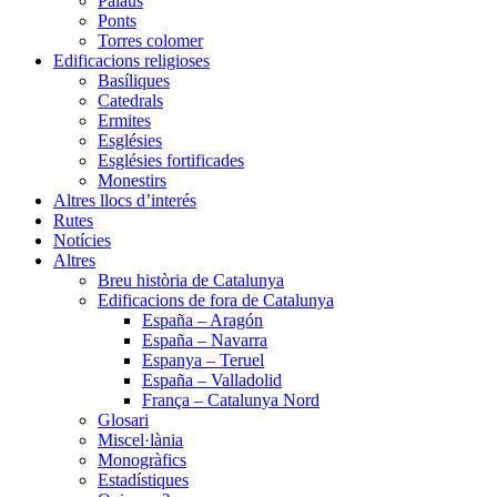
Palaus
Ponts
Torres colomer
Edificacions religioses
Basíliques
Catedrals
Ermites
Esglésies
Esglésies fortificades
Monestirs
Altres llocs d’interés
Rutes
Notícies
Altres
Breu història de Catalunya
Edificacions de fora de Catalunya
España – Aragón
España – Navarra
Espanya – Teruel
España – Valladolid
França – Catalunya Nord
Glosari
Miscel·lània
Monogràfics
Estadístiques