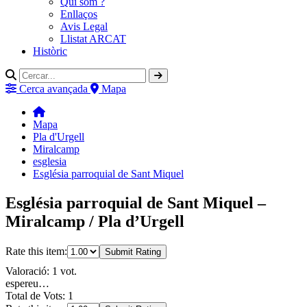
Qui som ?
Enllaços
Avis Legal
Llistat ARCAT
Històric
Cerca avançada
Mapa
Mapa
Pla d'Urgell
Miralcamp
esglesia
Església parroquial de Sant Miquel
Església parroquial de Sant Miquel –
Miralcamp / Pla d’Urgell
Rate this item:
Submit Rating
Valoració: 1 vot.
espereu…
Total de Vots: 1