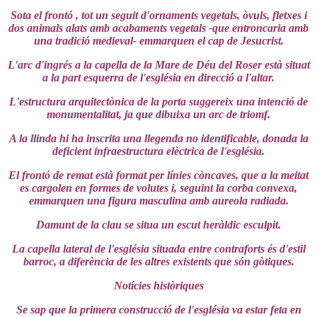
Sota el frontó , tot un seguit d'ornaments vegetals, òvuls, fletxes i
dos animals alats amb acabaments vegetals -que entroncaria amb
una tradició medieval- emmarquen el cap de Jesucrist.
L'arc d'ingrés a la capella de la Mare de Déu del Roser està situat
a la part esquerra de l'església en direcció a l'altar.
L'estructura arquitectònica de la porta suggereix una intenció de
monumentalitat, ja que dibuixa un arc de triomf.
A la llinda hi ha inscrita una llegenda no identificable, donada la
deficient infraestructura elèctrica de l'església.
El frontó de remat està format per línies còncaves, que a la meitat
es cargolen en formes de volutes i, seguint la corba convexa,
emmarquen una figura masculina amb aureola radiada.
Damunt de la clau se situa un escut heràldic esculpit.
La capella lateral de l'església situada entre contraforts és d'estil
barroc, a diferència de les altres existents que són gòtiques.
Notícies històriques
Se sap que la primera construcció de l'església va estar feta en