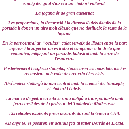
enmig del qual s'aixeca un cimbori vuitavat.
La façana és de gran austeritat.
Les proporcions, la decoració i la disposició dels detalls de la
portada li donen un aire molt clàssic que no desllueix la resta de la
façana.
En la part central un "oculus" calat serveix de lligam entre la part
inferior i la superior on es troba el campanar a la dreta que
comunica, mitjaçant un passadís balustrat amb la torre de
l'esquerra.
Posteriorment l'església s'amplià, s'aixecaren les naus laterals i es
reconstruí amb volta de creueria i tercelets.
Així mateix s'allargà la nau central amb la creació del transepte,
el cimbori i l'àbsis.
La manca de pedra en tota la zona obligà a transportar-la amb
ferrocarril des de la pedrera del Talladell a Mollerussa.
Els retaules existents foren destruïts durant la Guerra Civil.
Als anys 60 es posaren els actuals fets al taller Borràs de Lleida.