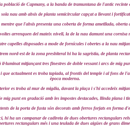
la població de Capmany, a la banda de tramuntana de l'antic recinte 
sola nau amb absis de planta semicircular capçat a llevant i fortifica
mentre que l'absis presenta una coberta de forma ametllada, oberta a
ltes arrenquen del mateix nivell, la de la nau damunt una cornisa 
atre capelles disposades a mode de fornícules i obertes a la nau mitja
trem nord-est de la zona presbiteral hi ha la sagristia, de planta recta
tà il·luminat mitjançant tres finestres de doble vessant i arcs de mig pun
i que actualment es troba tapiada, al frontis del temple i al fons de 
època moderna.
terior es troba al mur de migdia, davant la plaça i s'hi accedeix mitja
e mig punt en gradació amb les impostes destacades, llinda plana i ti
tents de la porta de fusta són decorats amb ferros forjats en forma d'e
ifici, hi ha un campanar de cadireta de dues obertures rectangulars re
bertures rectangulars més i una teulada de dues aigües de grans dime