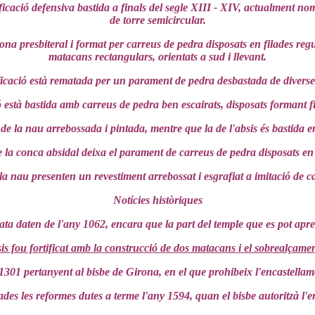
ificació defensiva bastida a finals del segle XIII - XIV, actualment n
de torre semicircular.
ona presbiteral i format per carreus de pedra disposats en filades regul
matacans rectangulars, orientats a sud i llevant.
ificació està rematada per un parament de pedra desbastada de diverse
 està bastida amb carreus de pedra ben escairats, disposats formant fi
a de la nau arrebossada i pintada, mentre que la de l'absis és bastida 
 la conca absidal deixa el parament de carreus de pedra disposats en f
la nau presenten un revestiment arrebossat i esgrafiat a imitació de c
Notícies històriques
ta daten de l'any 1062, encara que la part del temple que es pot apre
is fou fortificat amb la construcció de dos matacans i el sobrealçamen
1301 pertanyent al bisbe de Girona, en el que prohibeix l'encastella
s les reformes dutes a terme l'any 1594, quan el bisbe autoritzà l'ere