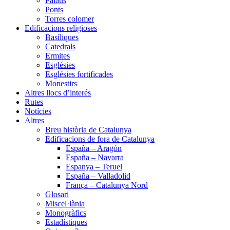
Palaus
Ponts
Torres colomer
Edificacions religioses
Basíliques
Catedrals
Ermites
Esglésies
Esglésies fortificades
Monestirs
Altres llocs d’interés
Rutes
Notícies
Altres
Breu història de Catalunya
Edificacions de fora de Catalunya
España – Aragón
España – Navarra
Espanya – Teruel
España – Valladolid
França – Catalunya Nord
Glosari
Miscel·lània
Monogràfics
Estadístiques