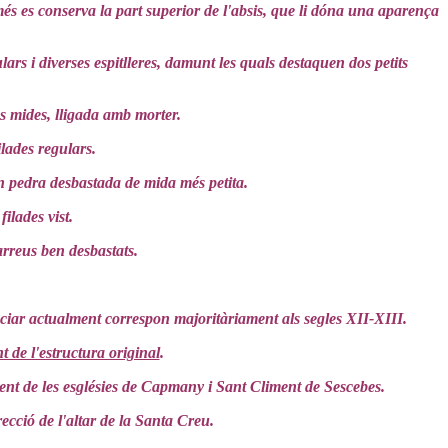
omés es conserva la part superior de l'absis, que li dóna una aparença
ars i diverses espitlleres, damunt les quals destaquen dos petits
s mides, lligada amb morter.
lades regulars.
en pedra desbastada de mida més petita.
ilades vist.
arreus ben desbastats.
ciar actualment correspon majoritàriament als segles XII-XIII.
t de l'estructura original
.
ment de les esglésies de Capmany i Sant Climent de Sescebes.
cció de l'altar de la Santa Creu.