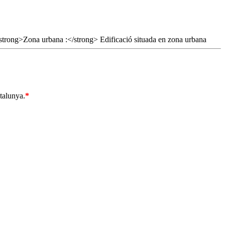
atalunya.
*