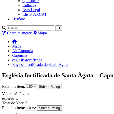
Qui som ?
Enllaços
Avis Legal
Llistat ARCAT
Històric
Cerca avançada
Mapa
Mapa
Alt Empordà
Capmany
esglesia-fortificada
Església fortificada de Santa Àgata
Església fortificada de Santa Àgata – Ca
Rate this item:
Submit Rating
Valoració: 2 vots.
espereu…
Total de Vots: 2
Rate this item:
Submit Rating