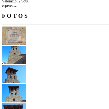
Valoració: 2 vots.
espereu…
F O T O S