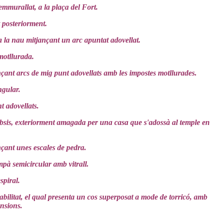
emmurallat, a la plaça del Fort.
t posteriorment.
 la nau mitjançant un arc apuntat adovellat.
motllurada.
nçant arcs de mig punt adovellats amb les impostes motllurades.
ngular.
t adovellats.
l'absis, exteriorment amagada per una casa que s'adossà al temple en
nçant unes escales de pedra.
mpà semicircular amb vitrall.
spiral.
habilitat, el qual presenta un cos superposat a mode de torricó, amb
nsions.