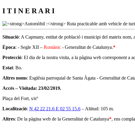
I T I N E R A R I
Situació
: A Capmany, entitat de població i municipi del mateix nom, 
Època
: - Segle XII –
Romànic
- Generalitat de Catalunya.
*
Protecció
: El dia de la nostra visita, a la pàgina web corresponent a a
Estat
: Bo.
Altres noms
: Església parroquial de Santa Àgata - Generalitat de Ca
Accés – Visitada: 23/02/2019.
Plaça del Fort, s/nº
Localització
:
N 42 22 21.6 E 02 55 15.6
– Altitud: 105 m.
Altres
: De la pàgina web de la Generalitat de Catalunya
*
, ens compla