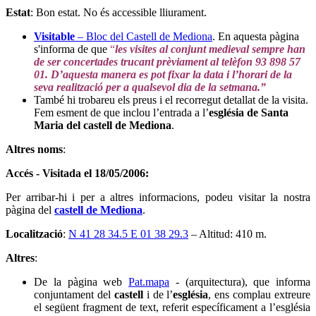
Estat
: Bon estat. No és accessible lliurament.
Visitable
– Bloc del Castell de Mediona
. En aquesta pàgina
s'informa de que
“
les visites al conjunt medieval sempre han
de ser concertades
trucant prèviament al telèfon 93 898 57
01. D’aquesta manera es pot fixar la data i l’horari de la
seva realització per a qualsevol dia de la setmana.”
També hi trobareu els preus i el recorregut detallat de la visita.
Fem esment de que inclou l’entrada a l’
església de Santa
Maria del castell de Mediona
.
Altres noms
:
Accés - Visitada el 18/05/2006:
Per arribar-hi i per a altres informacions, podeu visitar la nostra
pàgina del
castell de Mediona
.
Localització
:
N 41 28 34.5 E 01 38 29.3
– Altitud: 410 m.
Altres
:
De la pàgina web
Pat.mapa
- (arquitectura), que informa
conjuntament del
castell
i de l’
església
, ens complau extreure
el següent fragment de text, referit específicament a l’església