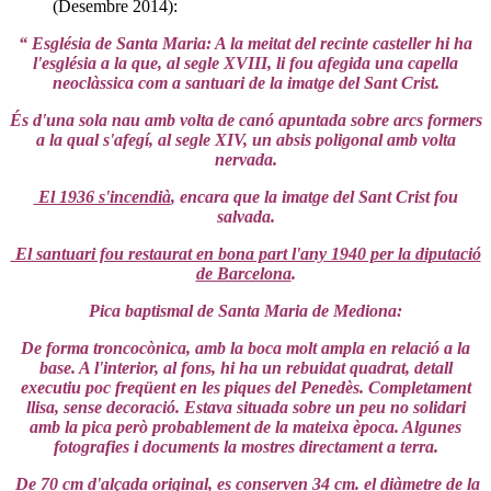
(Desembre 2014):
“ Església de Santa Maria: A la meitat del recinte casteller hi ha
l'església a la que, al segle XVIII, li fou afegida una capella
neoclàssica com a santuari de la imatge del Sant Crist.
És d'una sola nau amb volta de canó apuntada sobre arcs formers
a la qual s'afegí, al segle XIV, un absis poligonal amb volta
nervada.
El 1936 s'incendià
, encara que la imatge del Sant Crist fou
salvada.
El santuari fou restaurat en bona part l'any 1940 per la diputació
de Barcelona
.
Pica baptismal de Santa Maria de Mediona:
De forma troncocònica, amb la boca molt ampla en relació a la
base. A l'interior, al fons, hi ha un rebuidat quadrat, detall
executiu poc freqüent en les piques del Penedès. Completament
llisa, sense decoració. Estava situada sobre un peu no solidari
amb la pica però probablement de la mateixa època. Algunes
fotografies i documents la mostres directament a terra.
De 70 cm d'alçada original, es conserven 34 cm. el diàmetre de la