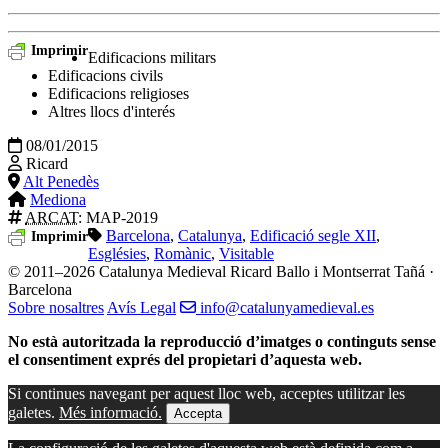
Imprimir
Edificacions militars
Edificacions civils
Edificacions religioses
Altres llocs d'interés
08/01/2015
Ricard
Alt Penedès
Mediona
ARCAT
: MAP-2019
Barcelona
,
Catalunya
,
Edificació segle XII
,
Imprimir
Esglésies
,
Romànic
,
Visitable
© 2011–2026 Catalunya Medieval
Ricard Ballo i Montserrat Tañá ·
Barcelona
Sobre nosaltres
Avís Legal
info@catalunyamedieval.es
No està autoritzada la reproducció d’imatges o continguts sense
el consentiment exprés del propietari d’aquesta web.
Si continues navegant per aquest lloc web, acceptes utilitzar les
galetes.
Més informació.
Accepta