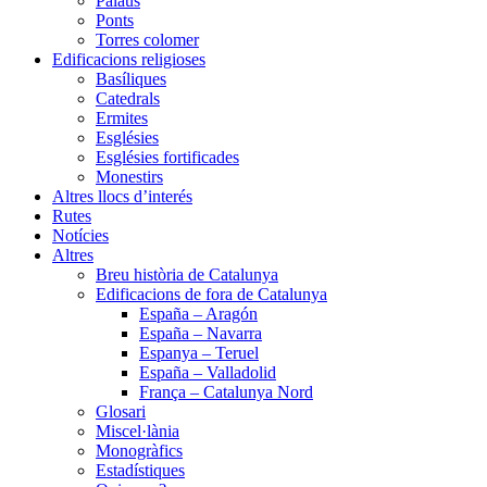
Palaus
Ponts
Torres colomer
Edificacions religioses
Basíliques
Catedrals
Ermites
Esglésies
Esglésies fortificades
Monestirs
Altres llocs d’interés
Rutes
Notícies
Altres
Breu història de Catalunya
Edificacions de fora de Catalunya
España – Aragón
España – Navarra
Espanya – Teruel
España – Valladolid
França – Catalunya Nord
Glosari
Miscel·lània
Monogràfics
Estadístiques