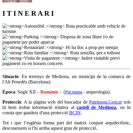
I T I N E R A R I
Situació
: En terrenys de Mediona, un municipi de la comarca de
l'Alt Penedès (Barcelona).
Època
: Segle XII –
Romànic
- (
Pat.mapa
- arqueologia).
Protecció
: A la pàgina web del buscador de
Patrimoni.Gencat
sols
hi hem trobat informació relativa al
castell de Mediona
,
on hi
consta que gaudeix d'una protecció
BCIN
.
Tot i que l’església forma part del mateix conjunt arquitectònic,
desconeixem si l'hi arriba aquest grau de protecció.