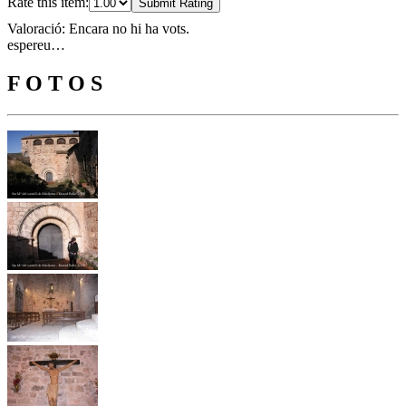
Rate this item:
Submit Rating
Valoració: Encara no hi ha vots.
espereu…
F O T O S