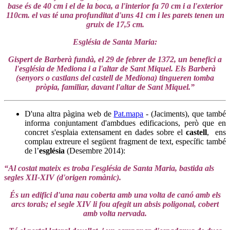
base és de 40 cm i el de la boca, a l'interior fa 70 cm i a l'exterior
110cm. el vas té una profunditat d'uns 41 cm i les parets tenen un
gruix de 17,5 cm.
Església de Santa Maria:
Gispert de Barberà fundà, el 29 de febrer de 1372, un benefici a
l'església de Mediona i a l'altar de Sant Miquel. Els Barberà
(senyors o castlans del castell de Mediona) tingueren tomba
pròpia, familiar, davant l'altar de Sant Miquel.”
D'una altra pàgina web de
Pat.mapa
- (Jaciments), que també
informa conjuntament d'ambdues edificacions, però que en
concret s'esplaia extensament en dades sobre el
castell
, ens
complau extreure el següent fragment de text, específic també
de l’
església
(Desembre 2014):
“Al costat mateix es troba l'església de Santa Maria, bastida als
segles XII-XIV (d'origen romànic).
És un edifici d'una nau coberta amb una volta de canó amb els
arcs torals; el segle XIV li fou afegit un absis poligonal, cobert
amb volta nervada.