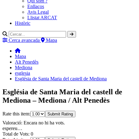
Qui som ?
Enllaços
Avis Legal
Llistat ARCAT
Històric
Cerca avançada
Mapa
Mapa
Alt Penedès
Mediona
esglesia
Església de Santa Maria del castell de Mediona
Església de Santa Maria del castell de
Mediona – Mediona / Alt Penedès
Rate this item:
Submit Rating
Valoració: Encara no hi ha vots.
espereu…
Total de Vots: 0