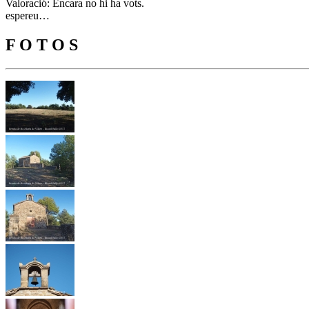
Valoració: Encara no hi ha vots.
espereu…
F O T O S