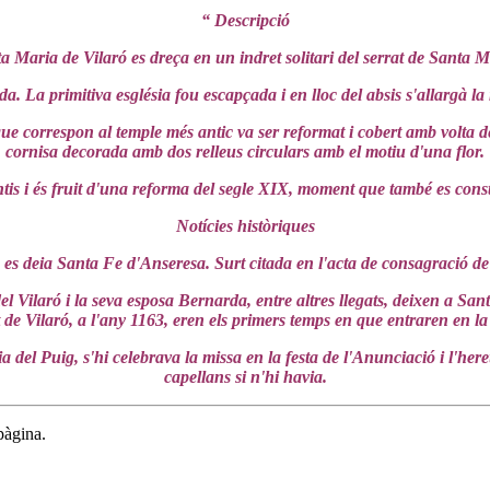
“ Descripció
a Maria de Vilaró es dreça en un indret solitari del serrat de Santa M
 La primitiva església fou escapçada i en lloc del absis s'allargà la
ue correspon al temple més antic va ser reformat i cobert amb volta de
cornisa decorada amb dos relleus circulars amb el motiu d'una flor.
ontis i és fruit d'una reforma del segle XIX, moment que també es cons
Notícies històriques
a es deia Santa Fe d'Anseresa. Surt citada en l'acta de consagració de
 Vilaró i la seva esposa Bernarda, entre altres llegats, deixen a San
de Vilaró, a l'any 1163, eren els primers temps en que entraren en la
l Puig, s'hi celebrava la missa en la festa de l'Anunciació i l'hereu 
capellans si n'hi havia.
pàgina.