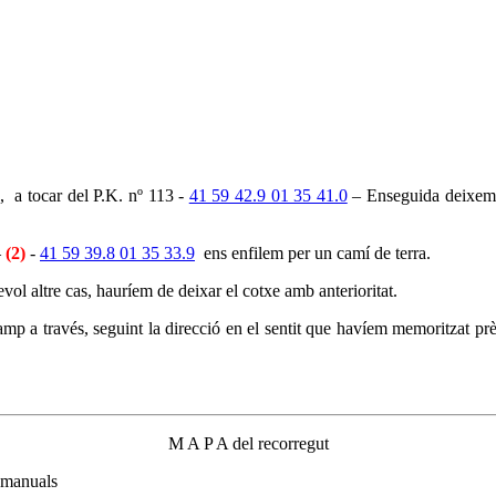
a, a tocar del P.K. nº 113 -
41 59 42.9 01 35 41.0
– Enseguida deixem l
–
(2)
-
41 59 39.8 01 35 33.9
ens enfilem per un camí de terra.
l altre cas, hauríem de deixar el cotxe amb anterioritat.
p a través, seguint la direcció en el sentit que havíem memoritzat prèv
M A P A del recorregut
 manuals