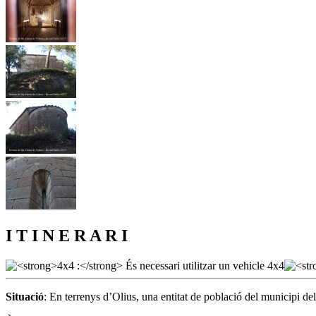
I T I N E R A R I
Situació
: En terrenys d’Olius, una entitat de població del municipi d