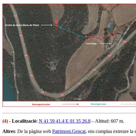
(4)
- Localització
:
N 41 59 41.4 E 01 35 26.8
– Altitud: 607 m.
Altres
: De la pàgina web
Patrimoni.Gencat
, ens complau extreure la 