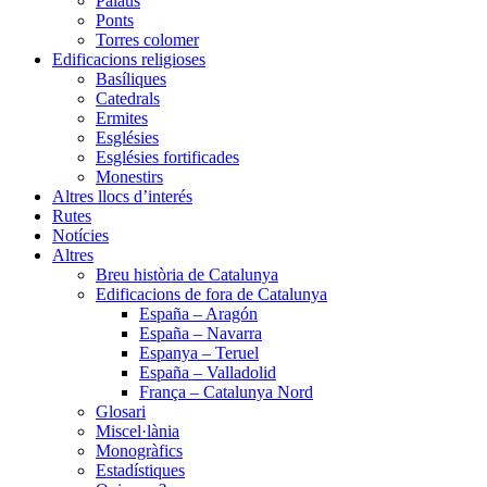
Palaus
Ponts
Torres colomer
Edificacions religioses
Basíliques
Catedrals
Ermites
Esglésies
Esglésies fortificades
Monestirs
Altres llocs d’interés
Rutes
Notícies
Altres
Breu història de Catalunya
Edificacions de fora de Catalunya
España – Aragón
España – Navarra
Espanya – Teruel
España – Valladolid
França – Catalunya Nord
Glosari
Miscel·lània
Monogràfics
Estadístiques