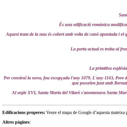
Sant
És una edificació romànica modificada.
Aquest tram de la nau és cobert amb volta de canó apuntada i el q
La porta actual es troba al fr
La primitiva esglési
Per construí la nova, fou escapçada l'any 1079. L'any 1163, Pere del
que posseïen junt amb Bernat 
Al segle XVI, Santa Maria del Vilaró s'anomenava Santa Maria de
Edificacions properes:
Veure el mapa de Google d’aquesta mateixa 
Altres pàgines
: