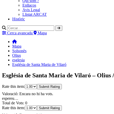
Qui som ?
Enllaços
Avis Legal
Llistat ARCAT
Històric
Cerca avançada
Mapa
Mapa
Solsonès
Olius
esglesia
Església de Santa Maria de Vilaró
Església de Santa Maria de Vilaró – Olius 
Rate this item:
Submit Rating
Valoració: Encara no hi ha vots.
espereu…
Total de Vots: 0
Rate this item:
Submit Rating