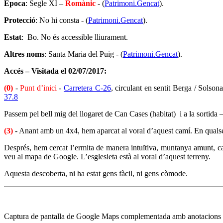
Època
: Segle XI –
Romànic
- (
Patrimoni.Gencat
).
Protecció
: No hi consta - (
Patrimoni.Gencat
).
Estat
: Bo. No és accessible lliurament.
Altres noms
: Santa Maria del Puig - (
Patrimoni.Gencat
).
Accés – Visitada el 02/07/2017:
(0)
-
Punt d’inici
-
Carretera C-26
, circulant en sentit Berga / Solson
37.8
Passem pel bell mig del llogaret de Can Cases (habitat) i a la sortida 
(3)
- Anant amb un 4x4, hem aparcat al voral d’aquest camí. En qualsevo
Després, hem cercat l’ermita de manera intuïtiva, muntanya amunt, cam
veu al mapa de Google. L’esglesieta està al voral d’aquest terreny.
Aquesta descoberta, ni ha estat gens fàcil, ni gens còmode.
Captura de pantalla de Google Maps complementada amb anotacions