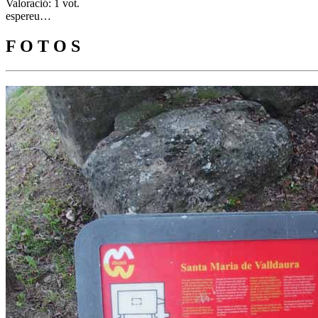
Valoració: 1 vot.
espereu…
F O T O S