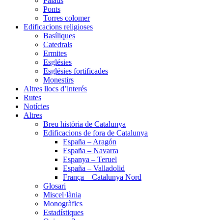
Palaus
Ponts
Torres colomer
Edificacions religioses
Basíliques
Catedrals
Ermites
Esglésies
Esglésies fortificades
Monestirs
Altres llocs d’interés
Rutes
Notícies
Altres
Breu història de Catalunya
Edificacions de fora de Catalunya
España – Aragón
España – Navarra
Espanya – Teruel
España – Valladolid
França – Catalunya Nord
Glosari
Miscel·lània
Monogràfics
Estadístiques