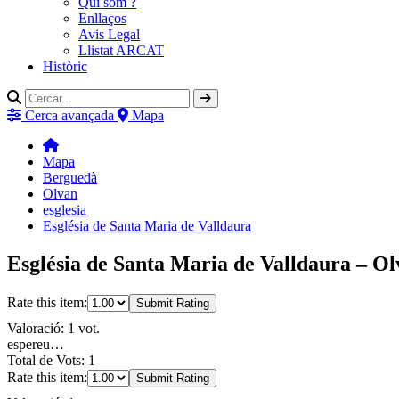
Qui som ?
Enllaços
Avis Legal
Llistat ARCAT
Històric
Cerca avançada
Mapa
Mapa
Berguedà
Olvan
esglesia
Església de Santa Maria de Valldaura
Església de Santa Maria de Valldaura – O
Rate this item:
Submit Rating
Valoració: 1 vot.
espereu…
Total de Vots: 1
Rate this item:
Submit Rating