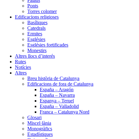
Palaus
Ponts
Torres colomer
Edificacions religioses
Basíliques
Catedrals
Ermites
Esglésies
Esglésies fortificades
Monestirs
Altres llocs d’interés
Rutes
Notícies
Altres
Breu història de Catalunya
Edificacions de fora de Catalunya
España – Aragón
España – Navarra
Espanya – Teruel
España – Valladolid
França – Catalunya Nord
Glosari
Miscel·lània
Monogràfics
Estadístiques