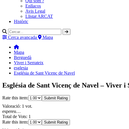
Qui som ?
Enllaços
Avis Legal
Llistat ARCAT
Històric
Cerca avançada
Mapa
Mapa
Berguedà
Viver i Serrateix
esglesia
Església de Sant Vicenç de Navel
Església de Sant Vicenç de Navel – Viver i
Rate this item:
Submit Rating
Valoració: 1 vot.
espereu…
Total de Vots: 1
Rate this item:
Submit Rating