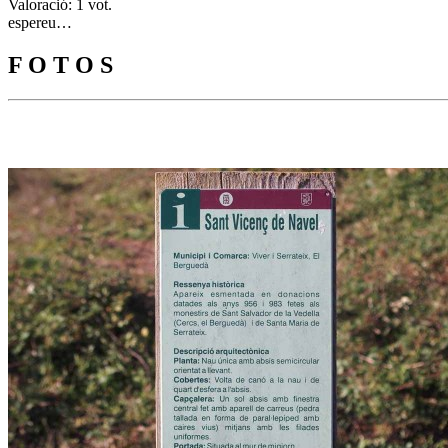
Valoració: 1 vot.
espereu…
F O T O S