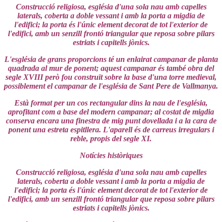
Construcció religiosa, església d'una sola nau amb capelles
laterals, coberta a doble vessant i amb la porta a migdia de
l'edifici; la porta és l'únic element decorat de tot l'exterior de
l'edifici, amb un senzill frontó triangular que reposa sobre pilars
estriats i capitells jònics.
L'església de grans proporcions té un enlairat campanar de planta
quadrada al mur de ponent; aquest campanar és també obra del
segle XVIII però fou construït sobre la base d'una torre medieval,
possiblement el campanar de l'església de Sant Pere de Vallmanya.
Està format per un cos rectangular dins la nau de l'església,
aprofitant com a base del modern campanar; al costat de migdia
conserva encara una finestra de mig punt dovellada i a la cara de
ponent una estreta espitllera. L'aparell és de carreus irregulars i
reble, propis del segle XI.
Notícies històriques
Construcció religiosa, església d'una sola nau amb capelles
laterals, coberta a doble vessant i amb la porta a migdia de
l'edifici; la porta és l'únic element decorat de tot l'exterior de
l'edifici, amb un senzill frontó triangular que reposa sobre pilars
estriats i capitells jònics.