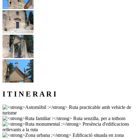
I T I N E R A R I