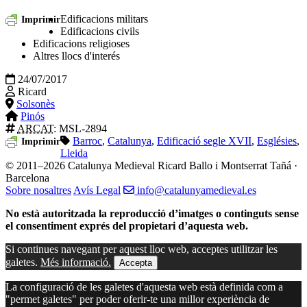
Edificacions militars
Imprimir
Edificacions civils
Edificacions religioses
Altres llocs d'interés
24/07/2017
Ricard
Solsonès
Pinós
ARCAT
: MSL-2894
Barroc
,
Catalunya
,
Edificació segle XVII
,
Esglésies
,
Imprimir
Lleida
© 2011–2026 Catalunya Medieval
Ricard Ballo i Montserrat Tañá ·
Barcelona
Sobre nosaltres
Avís Legal
info@catalunyamedieval.es
No està autoritzada la reproducció d’imatges o continguts sense
el consentiment exprés del propietari d’aquesta web.
Si continues navegant per aquest lloc web, acceptes utilitzar les
galetes.
Més informació.
Accepta
La configuració de les galetes d'aquesta web està definida com a
"permet galetes" per poder oferir-te una millor experiència de