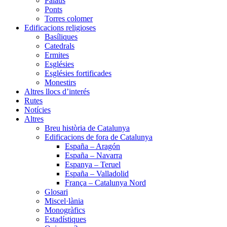
Palaus
Ponts
Torres colomer
Edificacions religioses
Basíliques
Catedrals
Ermites
Esglésies
Esglésies fortificades
Monestirs
Altres llocs d’interés
Rutes
Notícies
Altres
Breu història de Catalunya
Edificacions de fora de Catalunya
España – Aragón
España – Navarra
Espanya – Teruel
España – Valladolid
França – Catalunya Nord
Glosari
Miscel·lània
Monogràfics
Estadístiques