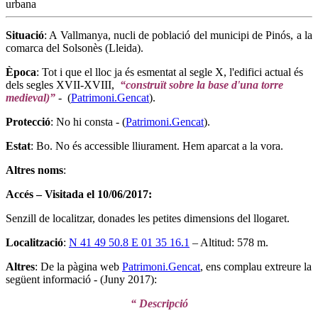
Situació
: A Vallmanya, nucli de població del municipi de Pinós, a la
comarca del Solsonès (Lleida).
Època
: Tot i que el lloc ja és esmentat al segle X, l'edifici actual és
dels segles XVII-XVIII,
“construït sobre la base d'una torre
medieval)”
- (
Patrimoni.Gencat
).
Protecció
: No hi consta - (
Patrimoni.Gencat
).
Estat
: Bo. No és accessible lliurament. Hem aparcat a la vora.
Altres noms
:
Accés – Visitada el 10/06/2017:
Senzill de localitzar, donades les petites dimensions del llogaret.
Localització
:
N 41 49 50.8 E 01 35 16.1
– Altitud: 578 m.
Altres
: De la pàgina web
Patrimoni.Gencat
, ens complau extreure la
següent informació - (Juny 2017):
“ Descripció