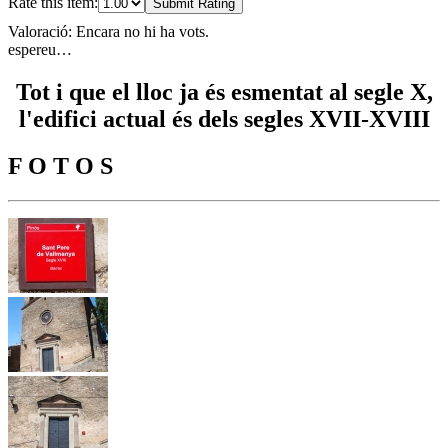
Rate this item:
Submit Rating
Valoració: Encara no hi ha vots.
espereu…
Tot i que el lloc ja és esmentat al segle X,
l'edifici actual és dels segles XVII-XVIII
F O T O S