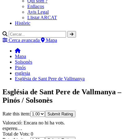
Qui som ?
Enllaços
Avis Legal
Llistat ARCAT
Històric
Cerca avançada
Mapa
Mapa
Solsonès
Pinós
esglesia
Església de Sant Pere de Vallmanya
Església de Sant Pere de Vallmanya –
Pinós / Solsonès
Rate this item:
Submit Rating
Valoració: Encara no hi ha vots.
espereu…
Total de Vots: 0