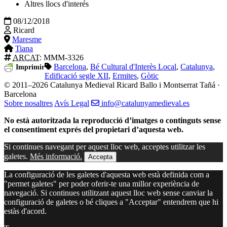
Altres llocs d'interés
08/12/2018
Ricard
Maresme
Tiana
ARCAT
: MMM-3326
Barcelona
,
Bé Cultural d'Interès Local
,
Catalunya
,
Imprimir
Edificació segle XII
,
Ermites
,
Gòtic
© 2011–2026 Catalunya Medieval
Ricard Ballo i Montserrat Tañá ·
Barcelona
Sobre nosaltres
Avís Legal
info@catalunyamedieval.es
No està autoritzada la reproducció d’imatges o continguts sense
el consentiment exprés del propietari d’aquesta web.
Si continues navegant per aquest lloc web, acceptes utilitzar les
galetes.
Més informació.
Accepta
La configuració de les galetes d'aquesta web està definida com a
"permet galetes" per poder oferir-te una millor experiència de
navegació. Si continues utilitzant aquest lloc web sense canviar la
configuració de galetes o bé cliques a "Acceptar" entendrem que hi
estàs d'acord.