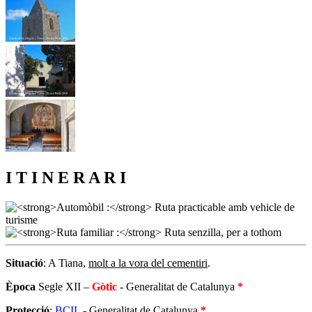
I T I N E R A R I
Situació
: A Tiana,
molt a la vora del cementiri
.
Època
Segle XII –
Gòtic
- Generalitat de Catalunya
*
Protecció
:
BCIL
- Generalitat de Catalunya
*