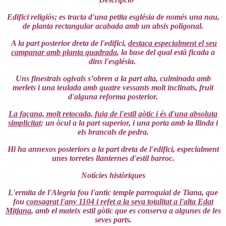
Edifici religiós; es tracta d'una petita església de només una nau,
de planta rectangular acabada amb un absis poligonal.
A la part posterior dreta de l'edifici,
destaca especialment el seu
campanar amb planta quadrada
, la base del qual està ficada a
dins l'església.
Uns finestrals ogivals s’obren a la part alta, culminada amb
merlets i una teulada amb quatre vessants molt inclinats, fruit
d'alguna reforma posterior.
La façana, molt retocada, fuig de l'estil gòtic i és d'una absoluta
simplicitat
: un òcul a la part superior, i una porta amb la llinda i
els brancals de pedra.
Hi ha annexos posteriors a la part dreta de l'edifici, especialment
unes torretes llanternes d'estil barroc.
Notícies històriques
L'ermita de l'Alegria fou l'antic temple parroquial de Tiana, que
fou
consagrat l'any 1104 i refet a la seva totalitat a l'alta Edat
Mitjana
, amb el mateix estil gòtic que es conserva a algunes de les
seves parts.