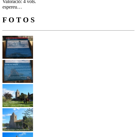
Valoració: 4 vots.
espereu…
F O T O S