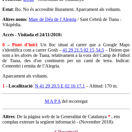
Estat
: Bo. No és accessible lliurament. Aparcament als voltants.
Altres noms
:
Mare de Déu de l’Alegria
/ Sant Cebrià de Tiana -
Vikipèdia.
Accés - Visitada el 24/11/2018:
0
–
Punt d’inici
: Un lloc situat al carrer que a Google Maps
s'identifica com a carrer Gosh –
41 29 21.5 02 15 54.5
– Diríem que
som a les afores de Tiana, relativament a la vora del Camp de Fútbol
de Tiana, des d'on continuem per un camí de terra. Indicat:
Cementiri i ermita de l’Alegria.
Aparcament als voltants.
1
- Localització
:
N 41 29 20.5 E 02 16 17.1
– Altitud: 170 m.
M A P A
del recorregut
Altres
: De la pàgina web de la Generalitat de Catalunya
*
, ens
complau extreure la següent informació - (Novembre 2018):
“ Descripció