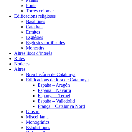
Palaus
Ponts
Torres colomer
Edificacions religioses
Basíliques
Catedrals
Ermites
Esglésies
Esglésies fortificades
Monestirs
Altres llocs d’interés
Rutes
Notícies
Altres
Breu història de Catalunya
Edificacions de fora de Catalunya
España – Aragón
España – Navarra
Espanya – Teruel
España – Valladolid
França – Catalunya Nord
Glosari
Miscel·lània
Monogràfics
Estadístiques