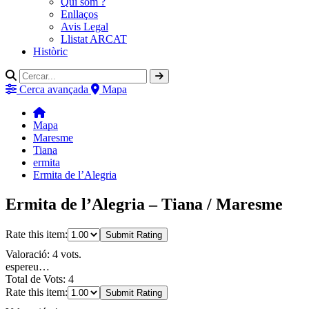
Qui som ?
Enllaços
Avis Legal
Llistat ARCAT
Històric
Cerca avançada
Mapa
Mapa
Maresme
Tiana
ermita
Ermita de l’Alegria
Ermita de l’Alegria – Tiana / Maresme
Rate this item:
Submit Rating
Valoració: 4 vots.
espereu…
Total de Vots: 4
Rate this item:
Submit Rating