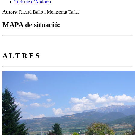
Turisme d’Andorra
Autors
: Ricard Ballo i Montserrat Tañá.
MAPA de situació
:
A L T R E S