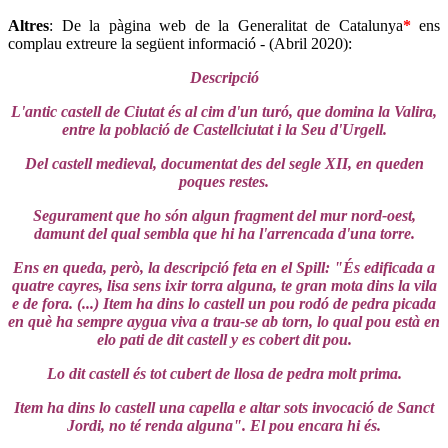
Altres
: De la pàgina web de la Generalitat de Catalunya
*
ens
complau extreure la següent informació - (Abril 2020):
Descripció
L'antic castell de Ciutat és al cim d'un turó, que domina la Valira,
entre la població de Castellciutat i la Seu d'Urgell.
Del castell medieval, documentat des del segle XII, en queden
poques restes.
Segurament que ho són algun fragment del mur nord-oest,
damunt del qual sembla que hi ha l'arrencada d'una torre.
Ens en queda, però, la descripció feta en el Spill: "És edificada a
quatre cayres, lisa sens ixir torra alguna, te gran mota dins la vila
e de fora. (...) Item ha dins lo castell un pou rodó de pedra picada
en què ha sempre aygua viva a trau-se ab torn, lo qual pou està en
elo pati de dit castell y es cobert dit pou.
Lo dit castell és tot cubert de llosa de pedra molt prima.
Item ha dins lo castell una capella e altar sots invocació de Sanct
Jordi, no té renda alguna". El pou encara hi és.