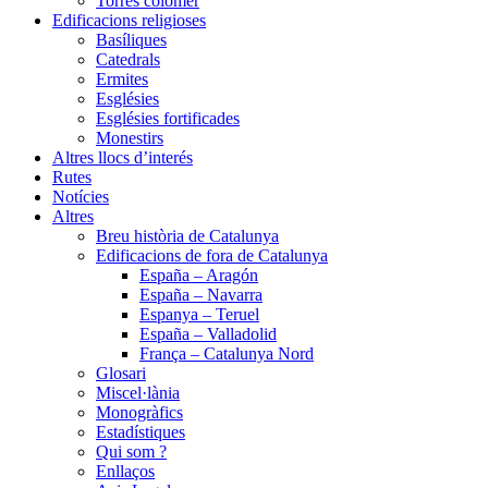
Torres colomer
Edificacions religioses
Basíliques
Catedrals
Ermites
Esglésies
Esglésies fortificades
Monestirs
Altres llocs d’interés
Rutes
Notícies
Altres
Breu història de Catalunya
Edificacions de fora de Catalunya
España – Aragón
España – Navarra
Espanya – Teruel
España – Valladolid
França – Catalunya Nord
Glosari
Miscel·lània
Monogràfics
Estadístiques
Qui som ?
Enllaços