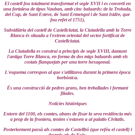
El castell fou totalment transformat el segle XVII i es convertí en
una fortalesa de tipus Vauban, amb cinc baluards: de la Trobada,
del Cup, de Sant Esteve, de Sant Ermengol i de Sant Isidre, que
fou refet el 1751),
Subsidiària del castell de Castellciutat, la Ciutadella amb la Torre
Blanca és situada a l'extrem oriental del sector fortificat de
Castellciutat.
La Ciutadella es construí a principis de segle XVIII, damunt
l'antiga Torre Blanca, en forma de dos migs baluards amb els
costats flanquejats per una torre hexagonal.
L'esquema correspon al que s'utilitzava durant la primera època
borbònica.
És una construcció de pedres grans, ben treballades i formant
filades.
Notícies històriques
Entorn del 1100, els comtes, abans de fixar la seva residència més
a prop de la frontera, tenien s'estaven a al palatio Civitatis.
Posteriorment passà als comtes de Castellbó (que reféu el castell) i
després als de Foix.