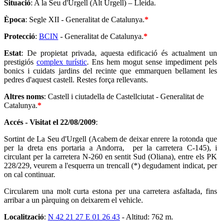
Situació
: A la Seu d'Urgell (Alt Urgell) – Lleida.
Època
: Segle XII - Generalitat de Catalunya.
*
Protecció
:
BCIN
- Generalitat de Catalunya.
*
Estat
: De propietat privada, aquesta edificació és actualment un
prestigiós
complex turístic
. Ens hem mogut sense impediment pels
bonics i cuidats jardins del recinte que emmarquen bellament les
pedres d'aquest castell. Restes força rellevants.
Altres noms
: Castell i ciutadella de Castellciutat - Generalitat de
Catalunya.
*
Accés - Visitat el
22/08/2009
:
Sortint de La Seu d'Urgell (Acabem de deixar enrere la rotonda que
per la dreta ens portaria a Andorra, per la carretera C-145), i
circulant per la carretera N-260 en sentit Sud (Oliana), entre els PK
228/229, veurem a l'esquerra un trencall (*) degudament indicat, per
on cal continuar.
Circularem una molt curta estona per una carretera asfaltada, fins
arribar a un pàrquing on deixarem el vehicle.
Localització
:
N 42 21 27 E 01 26 43
- Altitud: 762 m.