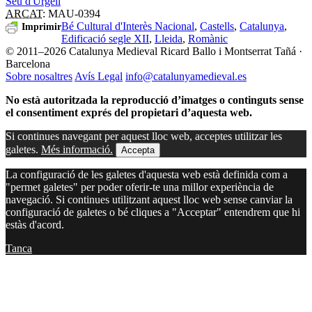
Seu d'Urgell
ARCAT
: MAU-0394
Bé Cultural d'Interès Nacional
,
Castells
,
Catalunya
,
Imprimir
Edificació segle XII
,
Lleida
,
Romànic
© 2011–2026 Catalunya Medieval
Ricard Ballo i Montserrat Tañá ·
Barcelona
Sobre nosaltres
Avís Legal
info@catalunyamedieval.es
No està autoritzada la reproducció d’imatges o continguts sense
el consentiment exprés del propietari d’aquesta web.
Si continues navegant per aquest lloc web, acceptes utilitzar les
galetes.
Més informació.
Accepta
La configuració de les galetes d'aquesta web està definida com a
"permet galetes" per poder oferir-te una millor experiència de
navegació. Si continues utilitzant aquest lloc web sense canviar la
configuració de galetes o bé cliques a "Acceptar" entendrem que hi
estàs d'acord.
Tanca