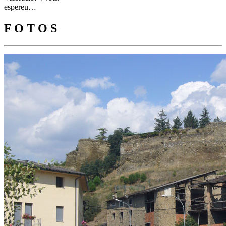
espereu…
F O T O S