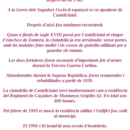
A la Gerra dels Segadors l'exèrcit espanyol es va apoderar de
Castellciutat.
Després d'això fou totalment reconstruït.
Quan a finals de segle XVIII passà per Castellciutat el viatger
Francisco de Zamora, la ciutadella ja era arruïnada: sense portes,
amb les teulades fetes malbé i els cossos de guàrdia utilitzats per a
guardar els ramats.
Les dues fortaleses foren escenaris d'importants fets d'armes
durant la Tercera Guerra Carlina.
Abandonades durant la Segona República, foren restaurades i
rehabilitades a partir de 1939.
La ciutadella de Castellciutat serví modernament com a residència
del Regiment de Caçadors de Muntanya Arapiles 62.
En total uns
800 homes.
Pel febrer de 1993 es tancà la residència militar i l'edifici fou cedit
al municipi.
El 1996 s'hi instal·là una escola d'hosteleria.