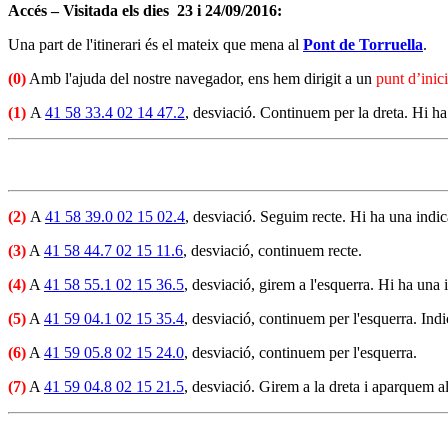
Accés – Visitada els dies 23 i 24/09/2016:
Una part de l'itinerari és el mateix que mena al
Pont de Torruella
.
(0)
Amb l'ajuda del nostre navegador, ens hem dirigit a un
punt d’inici
(1)
A
41 58 33.4 02 14 47.2
, desviació. Continuem per la dreta. Hi ha
(2)
A
41 58 39.0 02 15 02.4
, desviació. Seguim recte. Hi ha una indic
(3)
A
41 58 44.7 02 15 11.6
, desviació, continuem recte.
(4)
A
41 58 55.1 02 15 36.5
, desviació, girem a l'esquerra. Hi ha una
(5)
A
41 59 04.1 02 15 35.4
, desviació, continuem per l'esquerra. Indi
(6)
A
41 59 05.8 02 15 24.0
, desviació, continuem per l'esquerra.
(7)
A
41 59 04.8 02 15 21.5
, desviació. Girem a la dreta i aparquem al