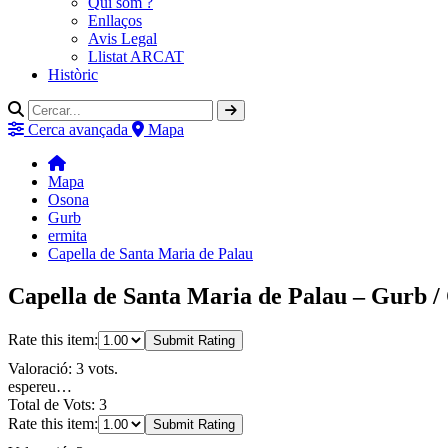
Qui som ?
Enllaços
Avis Legal
Llistat ARCAT
Històric
Cerca avançada
Mapa
Mapa
Osona
Gurb
ermita
Capella de Santa Maria de Palau
Capella de Santa Maria de Palau – Gurb /
Rate this item:
Submit Rating
Valoració: 3 vots.
espereu…
Total de Vots: 3
Rate this item:
Submit Rating