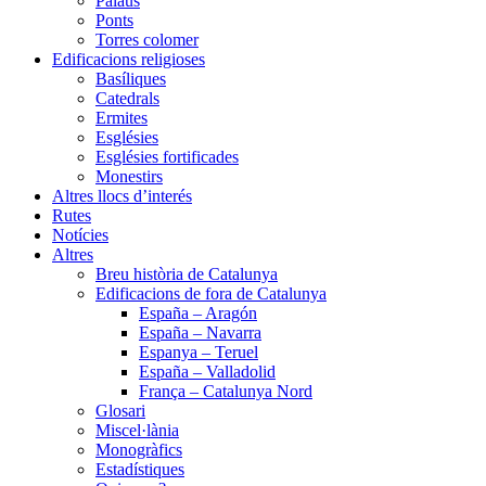
Palaus
Ponts
Torres colomer
Edificacions religioses
Basíliques
Catedrals
Ermites
Esglésies
Esglésies fortificades
Monestirs
Altres llocs d’interés
Rutes
Notícies
Altres
Breu història de Catalunya
Edificacions de fora de Catalunya
España – Aragón
España – Navarra
Espanya – Teruel
España – Valladolid
França – Catalunya Nord
Glosari
Miscel·lània
Monogràfics
Estadístiques