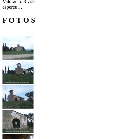
Valoració: 3 vots.
espereu…
F O T O S