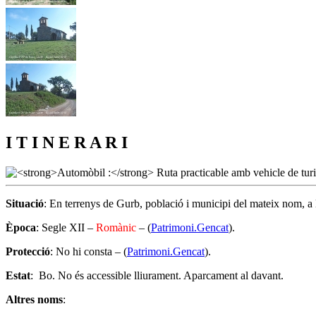
I T I N E R A R I
Situació
: En terrenys de Gurb, població i municipi del mateix nom, a
Època
: Segle XII –
Romànic
– (
Patrimoni.Gencat
).
Protecció
: No hi consta – (
Patrimoni.Gencat
).
Estat
: Bo. No és accessible lliurament. Aparcament al davant.
Altres noms
: