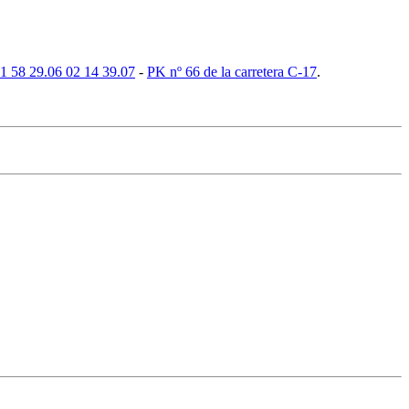
1 58 29.06 02 14 39.07
-
PK nº 66 de la carretera C-17
.