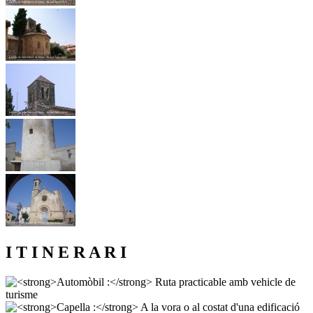
I T I N E R A R I