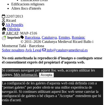
Edificacions religioses
Altres llocs d'interés
22/07/2013
Ricard
Alt Penedès
Olèrdola
ARCAT
: MAP-1516
Barcelona
,
Catalunya
,
Ermites
,
Romànic
Imprimir
© 2011–2026 Catalunya Medieval
Ricard Ballo i
Montserrat Tañá · Barcelona
Sobre nosaltres
Avís Legal
info@catalunyamedieval.es
No està autoritzada la reproducció d’imatges o continguts sense
el consentiment exprés del propietari d’aquesta web.
Si continues navegant per aquest lloc web, acceptes utilitzar les
galetes.
Més informació.
Accepta
La configuració de les galetes d'aquesta web està definida com a
"permet galetes" per poder oferir-te una millor experiència de
navegació. Si continues utilitzant aquest lloc web sense canviar la
configuració de galetes o bé cliques a "Acceptar" entendrem que hi
estàs d'acord.