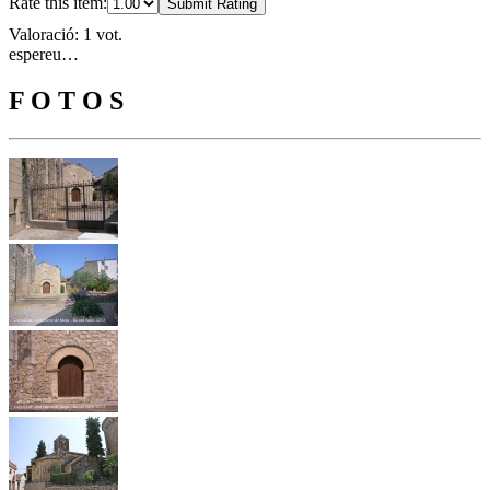
Rate this item:
Submit Rating
Valoració: 1 vot.
espereu…
F O T O S