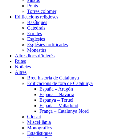
Palaus
Ponts
Torres colomer
Edificacions religioses
Basíliques
Catedrals
Ermites
Esglésies
Esglésies fortificades
Monestirs
Altres llocs d’interés
Rutes
Notícies
Altres
Breu història de Catalunya
Edificacions de fora de Catalunya
España – Aragón
España – Navarra
Espanya – Teruel
España – Valladolid
França – Catalunya Nord
Glosari
Miscel·lània
Monogràfics
Estadístiques