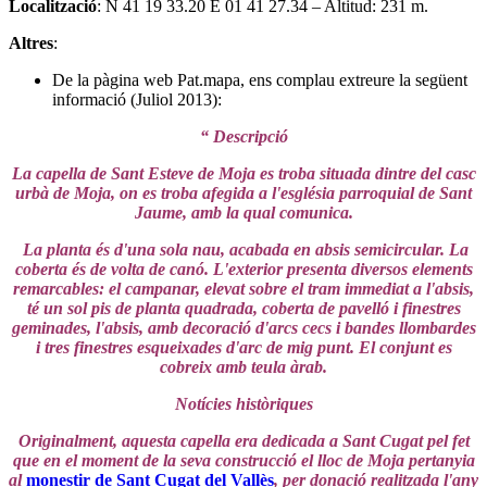
Localització
: N 41 19 33.20 E 01 41 27.34 – Altitud: 231 m.
Altres
:
De la pàgina web Pat.mapa, ens complau extreure la següent
informació (Juliol 2013):
“ Descripció
La capella de Sant Esteve de Moja es troba situada dintre del casc
urbà de Moja, on es troba afegida a l'església parroquial de Sant
Jaume, amb la qual comunica.
La planta és d'una sola nau, acabada en absis semicircular. La
coberta és de volta de canó. L'exterior presenta diversos elements
remarcables: el campanar, elevat sobre el tram immediat a l'absis,
té un sol pis de planta quadrada, coberta de pavelló i finestres
geminades, l'absis, amb decoració d'arcs cecs i bandes llombardes
i tres finestres esqueixades d'arc de mig punt. El conjunt es
cobreix amb teula àrab.
Notícies històriques
Originalment, aquesta capella era dedicada a Sant Cugat pel fet
que en el moment de la seva construcció el lloc de Moja pertanyia
al
monestir de Sant Cugat del Vallès
, per donació realitzada l'any