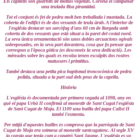
Els capitells són guarnits de motius vegetals. Corona el campanar
una teulada llisa piramidal.
Tot el conjunt és fet de pedra molt ben treballada i muntada. La
coberta de l'edifici és de dos vessants de teula àrab. A l'interior de
l'església destacar un sarcòfag d'uns 60 cm de llargada amb
coberta de dos vessants que està situat a la paret del costat nord.
La seva única ornamentació són unes dobles arcuacions ogivals
sobreposades, en la seva part davantera, cosa que fa pensar que
correspon a l'època gòtica (es desconeix la seva dedicació). Les
mènsules sobre les quals es recolza tenen esculpits dos rostres
matussers i primitius.
També destaca una petita pica baptismal troncocònica de pedra
polida, situada a la part sud dels peus de la capella.
Història
L'església és documentada per primera vegada al 1098, any en
què el papa Urbà II confirmà al monestir de Sant Cugat l'església
de Sant Cugat de Moja. El 1109 una butlla del papa Calixt II
també l'esmenta.
Per mitjà d'aquestes butlles es comprova que la parròquia de Sant
Cugat de Moja era sotmesa al monestir santcugatenc. Al segle XV
ja consta que tenia com a copatró Sant Jaume. L'església es va