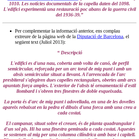
1010. Les notícies documentals de la capella daten del 1098.
L'edifici experimentà una restauració poc abans de la guerra civil
del 1936-39.”
Per complementar la informació anterior, ens complau
extreure de la pàgina web de la
Diputació de Barcelona
, el
següent text (Juliol 2013):
“ Descripció
L'edifici es d'una nau, coberta amb volta de canó, de perfil
semicircular, reforçada per un arc toral de mig punt i amb un
absis semicircular situat a llevant. A l'arrencada de l'arc
presbiteral s'afegiren dues capelles rectangulars, obertes amb arcs
apuntats força amples. L'exterior de l'absis té ornamentació d'estil
llombard i s'obren tres finestres de doble esqueixada.
La porta és d'arc de mig punt i adovellada, en una de les dovelles
apareix rebaixat en la pedra el dibuix d'una forca amb una creu a
cada costat.
El campanar, situat sobre el creuer, és de planta quadrangular i
d'un sol pis. Hi ha una finestra geminada a cada costat. Aquestes
se sostenen al mig per una columna cilíndrica amb base i capitell.