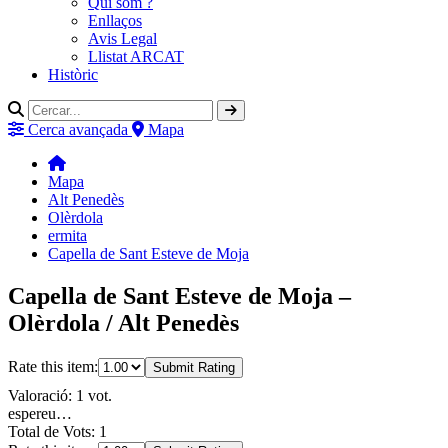
Qui som ?
Enllaços
Avis Legal
Llistat ARCAT
Històric
Cerca avançada
Mapa
Mapa
Alt Penedès
Olèrdola
ermita
Capella de Sant Esteve de Moja
Capella de Sant Esteve de Moja –
Olèrdola / Alt Penedès
Rate this item:
Submit Rating
Valoració: 1 vot.
espereu…
Total de Vots: 1