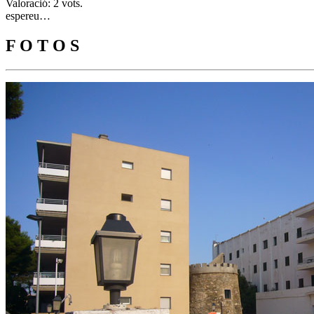
Valoració: 2 vots.
espereu…
F O T O S