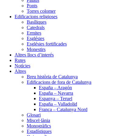
Palaus
Ponts
Torres colomer
Edificacions religioses
Basíliques
Catedrals
Ermites
Esglésies
Esglésies fortificades
Monestirs
Altres llocs d’interés
Rutes
Notícies
Altres
Breu història de Catalunya
Edificacions de fora de Catalunya
España – Aragón
España – Navarra
Espanya – Teruel
España – Valladolid
França – Catalunya Nord
Glosari
Miscel·lània
Monogràfics
Estadístiques