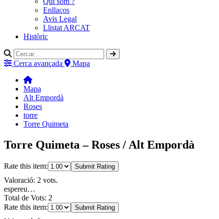
Qui som ?
Enllaços
Avis Legal
Llistat ARCAT
Històric
Cerca avançada
Mapa
Mapa
Alt Empordà
Roses
torre
Torre Quimeta
Torre Quimeta – Roses / Alt Empordà
Rate this item:
Submit Rating
Valoració: 2 vots.
espereu…
Total de Vots: 2
Rate this item:
Submit Rating