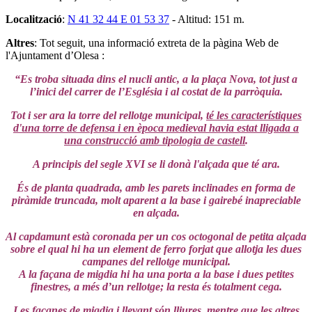
Localització
:
N 41 32 44 E 01 53 37
- Altitud: 151 m.
Altres
: Tot seguit, una informació extreta de la pàgina Web de
l'Ajuntament d’Olesa :
“Es troba situada dins el nucli antic, a la plaça Nova, tot just a
l’inici del carrer de l’Església i al costat de la parròquia.
Tot i ser ara la torre del rellotge municipal,
té les característiques
d'una torre de defensa i en època medieval havia estat lligada a
una construcció amb tipologia de castell
.
A principis del segle XVI se li donà l'alçada que té ara.
És de planta quadrada, amb les parets inclinades en forma de
piràmide truncada, molt aparent a la base i gairebé inapreciable
en alçada.
Al capdamunt està coronada per un cos octogonal de petita alçada
sobre el qual hi ha un element de ferro forjat que allotja les dues
campanes del rellotge municipal.
A la façana de migdia hi ha una porta a la base i dues petites
finestres, a més d’un rellotge; la resta és totalment cega.
Les façanes de migdia i llevant són lliures, mentre que les altres