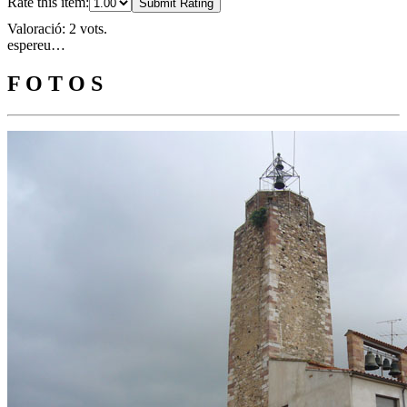
Rate this item:
Submit Rating
Valoració: 2 vots.
espereu…
F O T O S