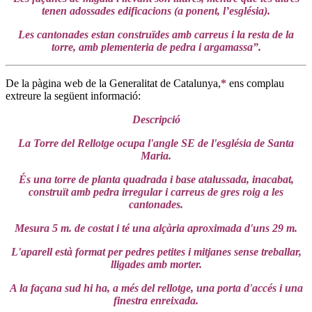
tenen adossades edificacions (a ponent, l’església).
Les cantonades estan construïdes amb carreus i la resta de la
torre, amb plementeria de pedra i argamassa”.
De la pàgina web de la Generalitat de Catalunya,
*
ens complau
extreure la següent informació:
Descripció
La Torre del Rellotge ocupa l'angle SE de l'església de Santa
Maria.
És una torre de planta quadrada i base atalussada, inacabat,
construït amb pedra irregular i carreus de gres roig a les
cantonades.
Mesura 5 m. de costat i té una alçària aproximada d'uns 29 m.
L'aparell està format per pedres petites i mitjanes sense treballar,
lligades amb morter.
A la façana sud hi ha, a més del rellotge, una porta d'accés i una
finestra enreixada.