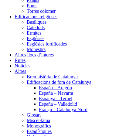
Palaus
Ponts
Torres colomer
Edificacions religioses
Basíliques
Catedrals
Ermites
Esglésies
Esglésies fortificades
Monestirs
Altres llocs d’interés
Rutes
Notícies
Altres
Breu història de Catalunya
Edificacions de fora de Catalunya
España – Aragón
España – Navarra
Espanya – Teruel
España – Valladolid
França – Catalunya Nord
Glosari
Miscel·lània
Monogràfics
Estadístiques