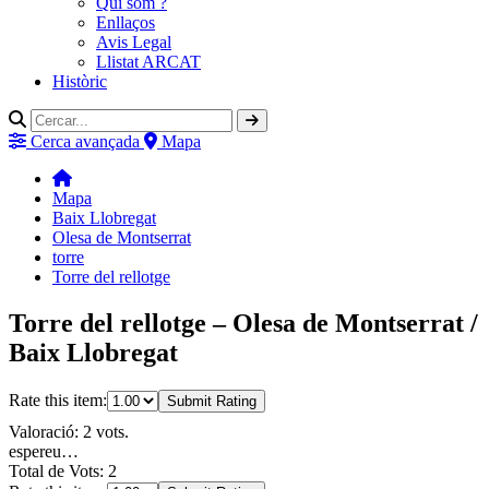
Qui som ?
Enllaços
Avis Legal
Llistat ARCAT
Històric
Cerca avançada
Mapa
Mapa
Baix Llobregat
Olesa de Montserrat
torre
Torre del rellotge
Torre del rellotge – Olesa de Montserrat /
Baix Llobregat
Rate this item:
Submit Rating
Valoració: 2 vots.
espereu…
Total de Vots: 2