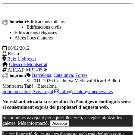
Edificacions militars
Imprimir
Edificacions civils
Edificacions religioses
Altres llocs d'interés
06/02/2012
Ricard
Baix Llobregat
Olesa de Montserrat
ARCAT
: MBT-0536
Barcelona
,
Catalunya
,
Torres
Imprimir
© 2011–2026 Catalunya Medieval
Ricard Ballo i
Montserrat Tañá · Barcelona
Sobre nosaltres
Avís Legal
info@catalunyamedieval.es
No està autoritzada la reproducció d’imatges o continguts sense
el consentiment exprés del propietari d’aquesta web.
Si continues navegant per aquest lloc web, acceptes utilitzar les
galetes.
Més informació.
Accepta
La configuració de les galetes d'aquesta web està definida com a