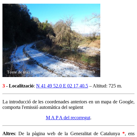
3
- Localització
:
N 41 49 52.0 E 02 17 40.5
– Altitud: 725 m.
La introducció de les coordenades anteriors en un mapa de Google,
comporta l'emissió automàtica del següent
M A P A del recorregut
.
Altres
: De la pàgina web de la Generalitat de Catalunya
*
, ens