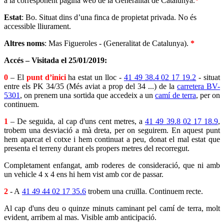
a la corresponent pàgina web de la Generalitat de Catalunya.
*
Estat
: Bo. Situat dins d’una finca de propietat privada. No és
accessible lliurament.
Altres noms
: Mas Figueroles - (Generalitat de Catalunya).
*
Accés – Visitada el 25/01/2019:
0
– El
punt d’inici
ha estat un lloc -
41 49 38.4 02 17 19.2
- situat
entre els PK 34/35 (Més aviat a prop del 34 ...) de la
carretera BV-
5301
, on prenem una sortida que accedeix a un
camí de terra
, per on
continuem.
1
– De seguida, al cap d'uns cent metres, a
41 49 39.8 02 17 18.9
,
trobem una desviació a mà dreta, per on seguirem. En aquest punt
hem aparcat el cotxe i hem continuat a peu, donat el mal estat que
presenta el terreny durant els propers metres del recorregut.
Completament enfangat, amb roderes de consideració, que ni amb
un vehicle 4 x 4 ens hi hem vist amb cor de passar.
2
- A
41 49 44 02 17 35.6
trobem una cruïlla. Continuem recte.
Al cap d'uns deu o quinze minuts caminant pel camí de terra, molt
evident, arribem al mas. Visible amb anticipació.