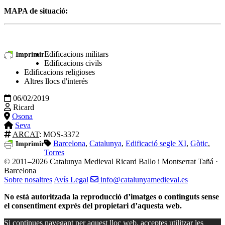
MAPA de situació:
Edificacions militars
Imprimir
Edificacions civils
Edificacions religioses
Altres llocs d'interés
06/02/2019
Ricard
Osona
Seva
ARCAT
: MOS-3372
Barcelona
,
Catalunya
,
Edificació segle XI
,
Gòtic
,
Imprimir
Torres
© 2011–2026 Catalunya Medieval
Ricard Ballo i Montserrat Tañá ·
Barcelona
Sobre nosaltres
Avís Legal
info@catalunyamedieval.es
No està autoritzada la reproducció d’imatges o continguts sense
el consentiment exprés del propietari d’aquesta web.
Si continues navegant per aquest lloc web, acceptes utilitzar les