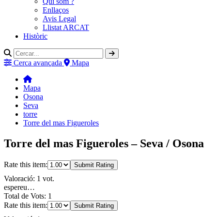
Qui som ?
Enllaços
Avis Legal
Llistat ARCAT
Històric
Cerca avançada
Mapa
Mapa
Osona
Seva
torre
Torre del mas Figueroles
Torre del mas Figueroles – Seva / Osona
Rate this item:
Submit Rating
Valoració: 1 vot.
espereu…
Total de Vots: 1
Rate this item:
Submit Rating