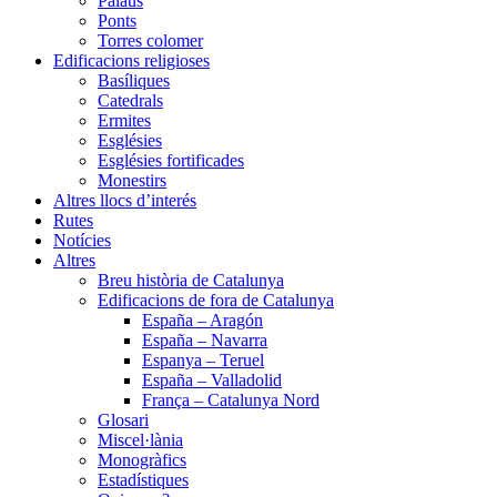
Palaus
Ponts
Torres colomer
Edificacions religioses
Basíliques
Catedrals
Ermites
Esglésies
Esglésies fortificades
Monestirs
Altres llocs d’interés
Rutes
Notícies
Altres
Breu història de Catalunya
Edificacions de fora de Catalunya
España – Aragón
España – Navarra
Espanya – Teruel
España – Valladolid
França – Catalunya Nord
Glosari
Miscel·lània
Monogràfics
Estadístiques