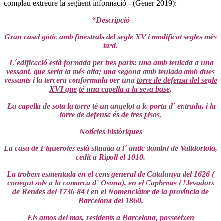
complau extreure la següent informació - (Gener 2019):
“Descripció
Gran casal gòtic amb finestrals del segle XV i modificat segles més
tard
.
L´
edificació està formada per tres parts
: una amb teulada a una
vessant, que seria la més alta; una segona amb teulada amb dues
vessants i la tercera conformada per una
torre de defensa del segle
XVI que
té una capella a la seva base
.
La capella de sota la torre té un angelot a la porta d´ entrada, i la
torre de defensa és de tres pisos.
Notícies històriques
La casa de Figueroles està situada a l´ antic domini de Valldoriola,
cedit a Ripoll el 1010.
La trobem esmentada en el cens general de Catalunya del 1626 (
conegut sols a la comarca d´ Osona), en el Capbreus i Llevadors
de Rendes del 1736-84 i en el Nomenclàtor de la província de
Barcelona del 1860.
Els amos del mas, residents a Barcelona, posseeixen