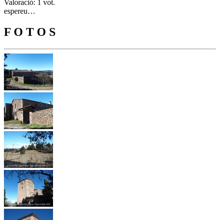
Valoració: 1 vot.
espereu…
F O T O S