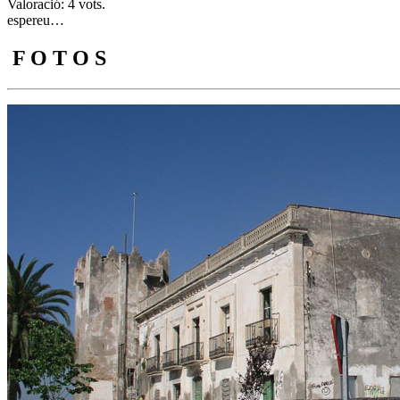
Valoració: 4 vots.
espereu…
F O T O S