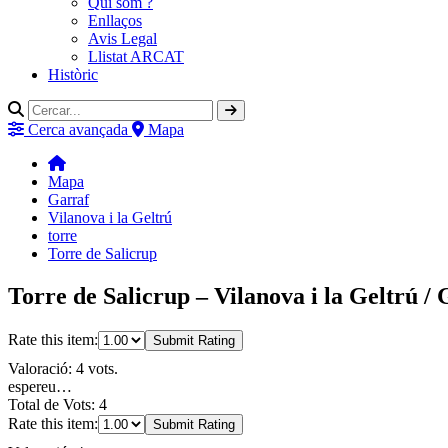
Qui som ?
Enllaços
Avis Legal
Llistat ARCAT
Històric
Cerca avançada
Mapa
Mapa
Garraf
Vilanova i la Geltrú
torre
Torre de Salicrup
Torre de Salicrup – Vilanova i la Geltrú /
Rate this item:
Submit Rating
Valoració: 4 vots.
espereu…
Total de Vots: 4
Rate this item:
Submit Rating