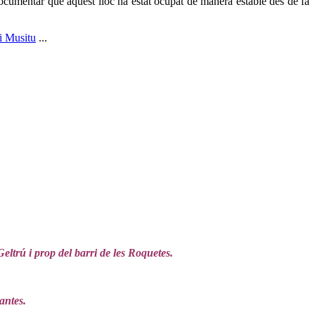
cumentar que aquest lloc ha estat ocupat de manera estable des de fa
i Musitu
...
Geltrú i prop del barri de les Roquetes.
antes.