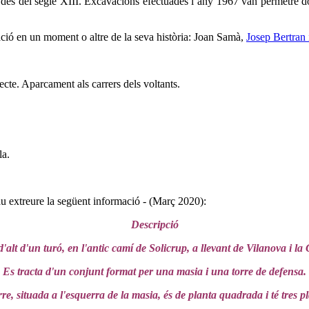
des del segle XIII. Excavacions efectuades l’any 1967 van permetre do
ació en un moment o altre de la seva història: Joan Samà,
Josep Bertran 
pecte. Aparcament als carrers dels voltants.
la.
 extreure la següent informació - (Març 2020):
Descripció
'alt d'un turó, en l'antic camí de Solicrup, a llevant de Vilanova i la 
Es tracta d'un conjunt format per una masia i una torre de defensa.
rre, situada a l'esquerra de la masia, és de planta quadrada i té tres pl