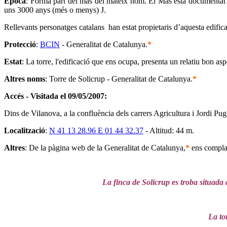
Època
: Forma part del mas del mateix nom. El Mas està documentat 
uns 3000 anys (més o menys) J.
Rellevants personatges catalans han estat propietaris d’aquesta edific
Protecció
:
BCIN
- Generalitat de Catalunya.
*
Estat
: La torre, l'edificació que ens ocupa, presenta un relatiu bon as
Altres noms
: Torre de Solicrup - Generalitat de Catalunya.
*
Accés - Visitada el 09/05/2007:
Dins de Vilanova, a la confluència dels carrers Agricultura i Jordi Pug
Localització
:
N 41 13 28.96 E 01 44 32.37
- Altitud: 44 m.
Altres
: De la pàgina web de la Generalitat de Catalunya,
*
ens complau
La finca de Solicrup es troba situada d
La to