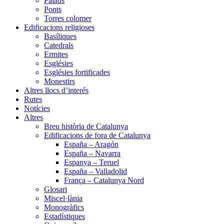
Palaus
Ponts
Torres colomer
Edificacions religioses
Basíliques
Catedrals
Ermites
Esglésies
Esglésies fortificades
Monestirs
Altres llocs d’interés
Rutes
Notícies
Altres
Breu història de Catalunya
Edificacions de fora de Catalunya
España – Aragón
España – Navarra
Espanya – Teruel
España – Valladolid
França – Catalunya Nord
Glosari
Miscel·lània
Monogràfics
Estadístiques