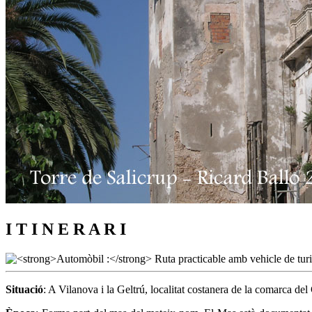
I T I N E R A R I
Situació
: A Vilanova i la Geltrú, localitat costanera de la comarca del