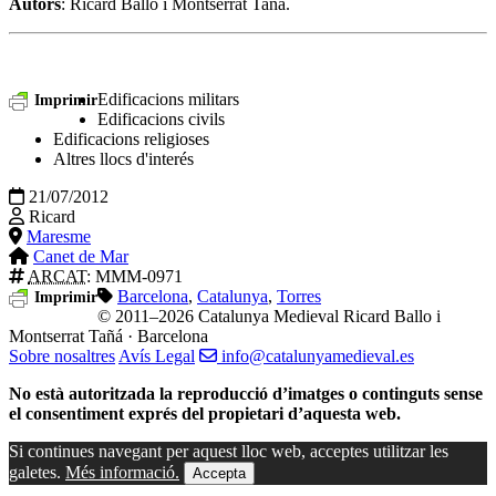
Autors
: Ricard Ballo i Montserrat Tañá.
Edificacions militars
Imprimir
Edificacions civils
Edificacions religioses
Altres llocs d'interés
21/07/2012
Ricard
Maresme
Canet de Mar
ARCAT
: MMM-0971
Barcelona
,
Catalunya
,
Torres
Imprimir
© 2011–2026 Catalunya Medieval
Ricard Ballo i
Montserrat Tañá · Barcelona
Sobre nosaltres
Avís Legal
info@catalunyamedieval.es
No està autoritzada la reproducció d’imatges o continguts sense
el consentiment exprés del propietari d’aquesta web.
Si continues navegant per aquest lloc web, acceptes utilitzar les
galetes.
Més informació.
Accepta