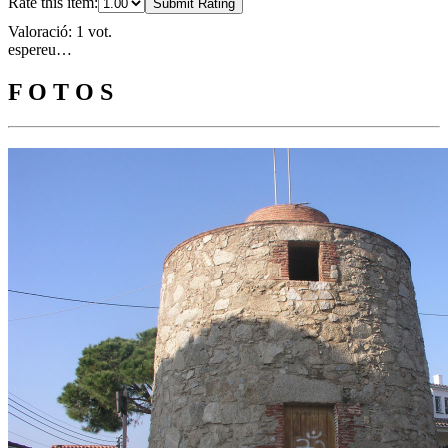
Rate this item:
Submit Rating
Valoració: 1 vot.
espereu…
F O T O S