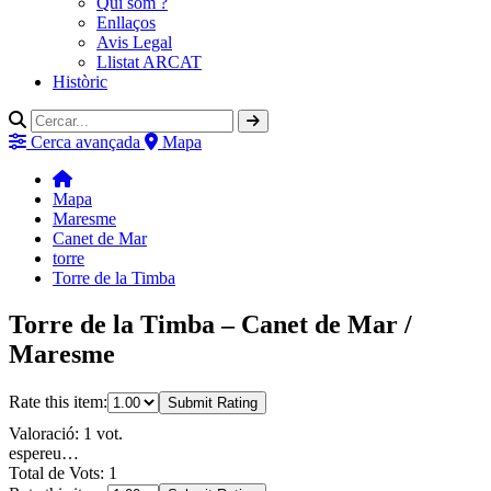
Qui som ?
Enllaços
Avis Legal
Llistat ARCAT
Històric
Cerca avançada
Mapa
Mapa
Maresme
Canet de Mar
torre
Torre de la Timba
Torre de la Timba – Canet de Mar /
Maresme
Rate this item:
Submit Rating
Valoració: 1 vot.
espereu…
Total de Vots: 1