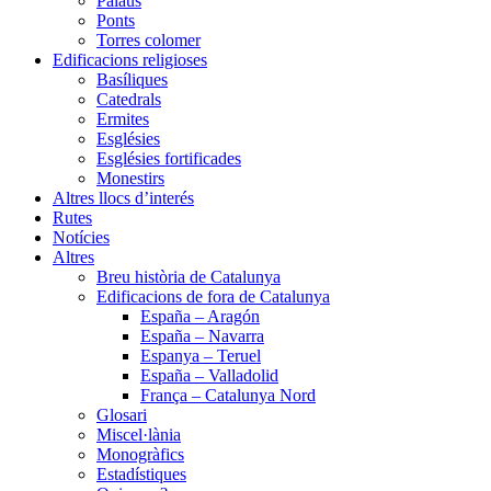
Palaus
Ponts
Torres colomer
Edificacions religioses
Basíliques
Catedrals
Ermites
Esglésies
Esglésies fortificades
Monestirs
Altres llocs d’interés
Rutes
Notícies
Altres
Breu història de Catalunya
Edificacions de fora de Catalunya
España – Aragón
España – Navarra
Espanya – Teruel
España – Valladolid
França – Catalunya Nord
Glosari
Miscel·lània
Monogràfics
Estadístiques