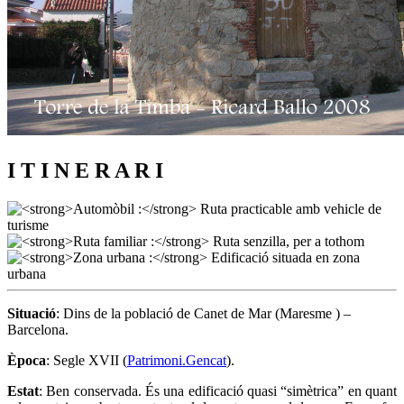
I T I N E R A R I
Situació
: Dins de la població de Canet de Mar (Maresme ) –
Barcelona.
Època
: Segle XVII (
Patrimoni.Gencat
).
Estat
: Ben conservada. És una edificació quasi “simètrica” en quant