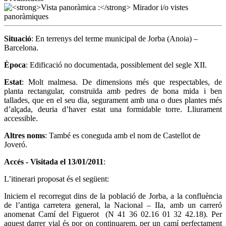
Situació
: En terrenys del terme municipal de Jorba (Anoia) –
Barcelona.
Època
: Edificació no documentada, possiblement del segle XII.
Estat
: Molt malmesa. De dimensions més que respectables, de
planta rectangular, construïda amb pedres de bona mida i ben
tallades, que en el seu dia, segurament amb una o dues plantes més
d’alçada, deuria d’haver estat una formidable torre. Lliurament
accessible.
Altres noms
: També es coneguda amb el nom de Castellot de
Joveró.
Accés - Visitada el
13/01/2011
:
L’itinerari proposat és el següent:
Iniciem el recorregut dins de la població de Jorba, a la confluència
de l’antiga carretera general, la Nacional – IIa, amb un carreró
anomenat Camí del Figuerot (N 41 36 02.16 01 32 42.18). Per
aquest darrer vial és por on continuarem, per un camí perfectament