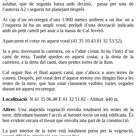
asfaltat, que de seguida baixa amb decisió, passa per sota de
l’autovia A2 i segueix tot planejant després .
Al cap d’un recorregut d’uns 1.900 metres arribem a un lloc on a
l’esquerra hi ha un ampli voral, preludi d’una desviació indicada
amb un petit cartell per anar a la masia de Cal Joveró.
Aparcarem el cotxe en aquest voral (41 35 10.43 01 32 53.52).
Ja a peu, travessem la carretera, on a l’altre costat, hi ha l’inici d’un
camí de terra. També queden en aquest costat, a la dreta de la
carretera, a la dreta del camí, dues petites torres de la llum.
Cal seguir fins el final aquest camí, que s’aboca a unes terres de
conreu. Després, pel voral dret d’aquest terreny ens dirigim fins a les
restes de la torre, que han estat clarament visibles varies vegades
durant tot aquest recorregut.
Localització
: N 41 35 06.48 E 01 32 51.82 - Altitud: 440 m.
Altres
: Una atapeïda vegetació envolta totalment les restes de la
torre, dificultant bastant l’accés al turonet rocós on està edificada. És
ben evident encara el fossat que envolta una part de la construcció.
La part interior de la torre està totalment presa per la vegetació,