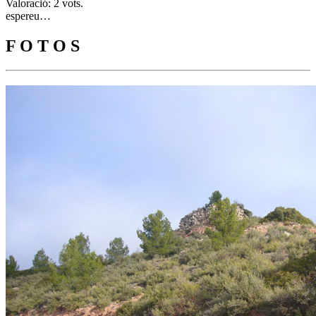
Valoració: 2 vots.
espereu…
F O T O S