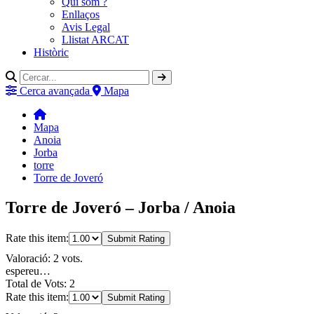
Qui som ?
Enllaços
Avis Legal
Llistat ARCAT
Històric
Cerca avançada
Mapa
Mapa
Anoia
Jorba
torre
Torre de Joveró
Torre de Joveró – Jorba / Anoia
Rate this item:
Submit Rating
Valoració: 2 vots.
espereu…
Total de Vots: 2
Rate this item:
Submit Rating