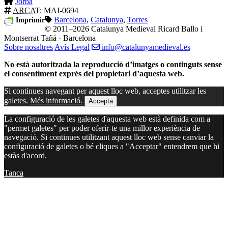
Jorba
ARCAT
: MAI-0694
Barcelona
,
Catalunya
,
Torres
Imprimir
© 2011–2026 Catalunya Medieval
Ricard Ballo i
Montserrat Tañá · Barcelona
Sobre nosaltres
Avís Legal
info@catalunyamedieval.es
No està autoritzada la reproducció d’imatges o continguts sense
el consentiment exprés del propietari d’aquesta web.
Si continues navegant per aquest lloc web, acceptes utilitzar les
galetes.
Més informació.
Accepta
La configuració de les galetes d'aquesta web està definida com a
"permet galetes" per poder oferir-te una millor experiència de
navegació. Si continues utilitzant aquest lloc web sense canviar la
configuració de galetes o bé cliques a "Acceptar" entendrem que hi
estàs d'acord.
Tanca