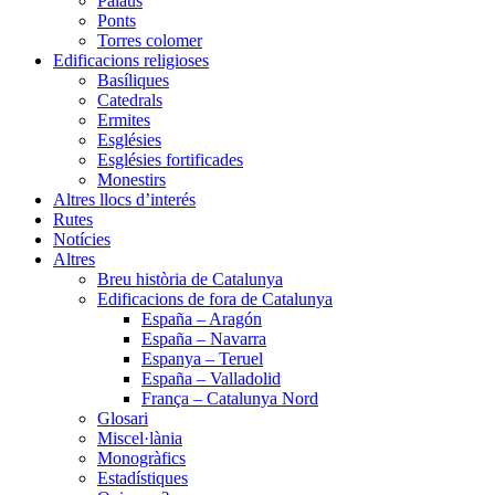
Palaus
Ponts
Torres colomer
Edificacions religioses
Basíliques
Catedrals
Ermites
Esglésies
Esglésies fortificades
Monestirs
Altres llocs d’interés
Rutes
Notícies
Altres
Breu història de Catalunya
Edificacions de fora de Catalunya
España – Aragón
España – Navarra
Espanya – Teruel
España – Valladolid
França – Catalunya Nord
Glosari
Miscel·lània
Monogràfics
Estadístiques