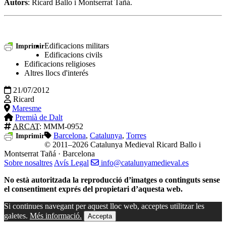
Autors
: Ricard Ballo i Montserrat Tañá.
Edificacions militars
Imprimir
Edificacions civils
Edificacions religioses
Altres llocs d'interés
21/07/2012
Ricard
Maresme
Premià de Dalt
ARCAT
: MMM-0952
Barcelona
,
Catalunya
,
Torres
Imprimir
© 2011–2026 Catalunya Medieval
Ricard Ballo i
Montserrat Tañá · Barcelona
Sobre nosaltres
Avís Legal
info@catalunyamedieval.es
No està autoritzada la reproducció d’imatges o continguts sense
el consentiment exprés del propietari d’aquesta web.
Si continues navegant per aquest lloc web, acceptes utilitzar les
galetes.
Més informació.
Accepta