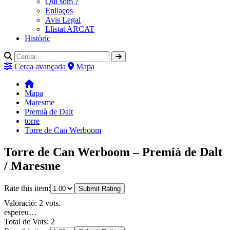
Qui som ?
Enllaços
Avis Legal
Llistat ARCAT
Històric
Cerca avançada
Mapa
Mapa
Maresme
Premià de Dalt
torre
Torre de Can Werboom
Torre de Can Werboom – Premià de Dalt
/ Maresme
Rate this item:
Submit Rating
Valoració: 2 vots.
espereu…
Total de Vots: 2