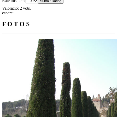
Rate this item:
Submit Rating
Valoració: 2 vots.
espereu…
F O T O S