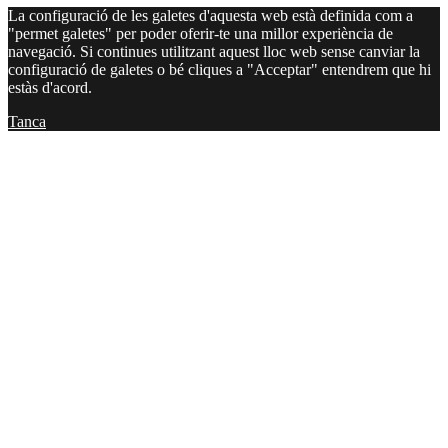
La configuració de les galetes d'aquesta web està definida com a
"permet galetes" per poder oferir-te una millor experiència de
navegació. Si continues utilitzant aquest lloc web sense canviar la
configuració de galetes o bé cliques a "Acceptar" entendrem que hi
estàs d'acord.
Tanca