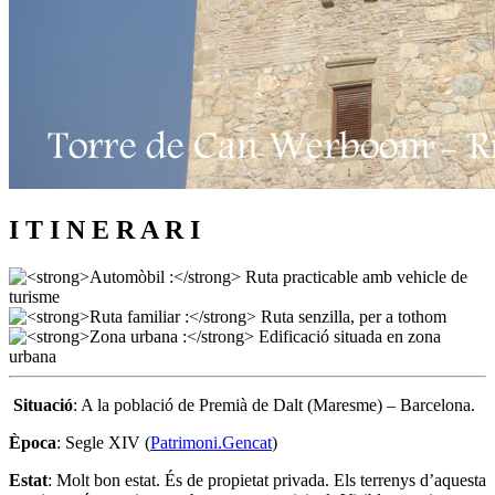
I T I N E R A R I
Situació
: A la població de Premià de Dalt (Maresme) – Barcelona.
Època
: Segle XIV (
Patrimoni.Gencat
)
Estat
: Molt bon estat. És de propietat privada. Els terrenys d’aquesta