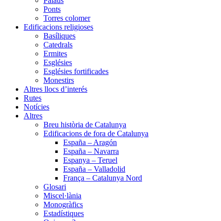
Palaus
Ponts
Torres colomer
Edificacions religioses
Basíliques
Catedrals
Ermites
Esglésies
Esglésies fortificades
Monestirs
Altres llocs d’interés
Rutes
Notícies
Altres
Breu història de Catalunya
Edificacions de fora de Catalunya
España – Aragón
España – Navarra
Espanya – Teruel
España – Valladolid
França – Catalunya Nord
Glosari
Miscel·lània
Monogràfics
Estadístiques