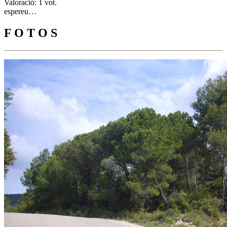
Valoració: 1 vot.
espereu…
F O T O S