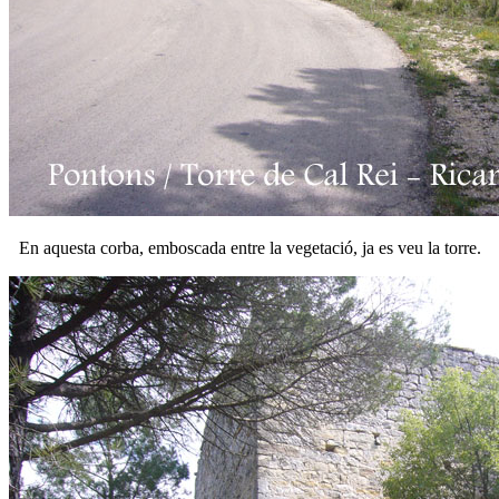
En aquesta corba, emboscada entre la vegetació, ja es veu la torre.