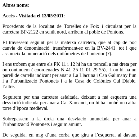
Altres noms
:
Accés - Visitada el
13/05/2011
:
Procedents de la localitat de Torrelles de Foix i circulant per la
carretera BP-2122 en sentit nord, arribem al poble de Pontons.
El travessem seguint per la mateixa carretera, que al cap de poc
canvia de denominació, transformant-se en la BV-2441, tot i que
assumeix la numeració dels quilòmetres de l’anterior (?).
I ens trobem que entre els PK 11 i 12 hi ha un trencall a mà dreta per
on continuem ( coordenades N 41 25 11 01 29 55), i on hi ha un
parell de cartells indicant per anar a La Llacuna i Can Galimany l’un
i a l’urbanització Pontonets i a la Casa de Colònies Cal Diable,
l’altre.
Seguirem per una carretera asfaltada, deixant a mà esquerra una
desviació indicada per anar a Cal Xamanet, on hi ha també una altra
torre d’època medieval.
Sobrepassem a la dreta una desviació anunciada per anar a
l’urbanització Pontonets i seguim amunt.
De seguida, en mig d’una corba que gira a l’esquerra, al davant