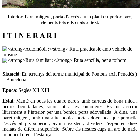
Interior: Paret mitgera, porta d’accés a una planta superior i arc,
elements tots ells citats al text.
I T I N E R A R I
Situació
: En terrenys del terme municipal de Pontons (Alt Penedès )
– Barcelona.
Època
: Segles XII-XIII.
Estat
: Manté en peus les quatre parets, amb carreus de bona mida i
pedres ben tallades, sobre tot a les cantoneres. Es pot accedir
lliurament a l’interior per una bonica porta adovellada. A dins, una
paret mitgera, amb una altra bonica porta adovellada que permetia
l’accés al pis superior, avui inexistent, divideix l’espai en dues
meitats de diferent superfície. Sobre els nostres caps un arc de mida
imponent creua l’estança.