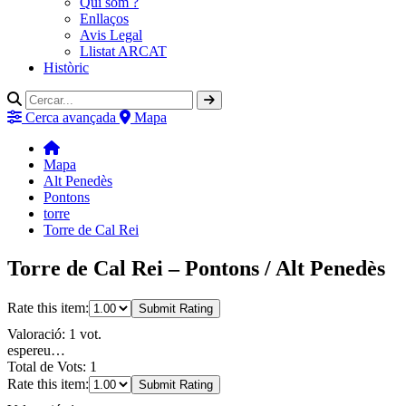
Qui som ?
Enllaços
Avis Legal
Llistat ARCAT
Històric
Cerca avançada
Mapa
Mapa
Alt Penedès
Pontons
torre
Torre de Cal Rei
Torre de Cal Rei – Pontons / Alt Penedès
Rate this item:
Submit Rating
Valoració: 1 vot.
espereu…
Total de Vots: 1
Rate this item:
Submit Rating