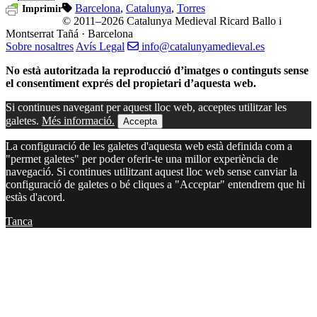
Barcelona
,
Catalunya
,
Torres
Imprimir
© 2011–2026 Catalunya Medieval
Ricard Ballo i
Montserrat Tañá · Barcelona
Sobre nosaltres
Avís Legal
info@catalunyamedieval.es
No està autoritzada la reproducció d’imatges o continguts sense
el consentiment exprés del propietari d’aquesta web.
Si continues navegant per aquest lloc web, acceptes utilitzar les
galetes.
Més informació.
Accepta
La configuració de les galetes d'aquesta web està definida com a
"permet galetes" per poder oferir-te una millor experiència de
navegació. Si continues utilitzant aquest lloc web sense canviar la
configuració de galetes o bé cliques a "Acceptar" entendrem que hi
estàs d'acord.
Tanca