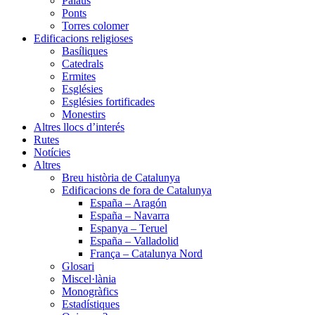
Palaus
Ponts
Torres colomer
Edificacions religioses
Basíliques
Catedrals
Ermites
Esglésies
Esglésies fortificades
Monestirs
Altres llocs d’interés
Rutes
Notícies
Altres
Breu història de Catalunya
Edificacions de fora de Catalunya
España – Aragón
España – Navarra
Espanya – Teruel
España – Valladolid
França – Catalunya Nord
Glosari
Miscel·lània
Monogràfics
Estadístiques