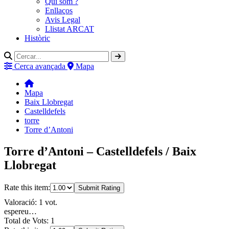
Qui som ?
Enllaços
Avis Legal
Llistat ARCAT
Històric
Cerca avançada
Mapa
Mapa
Baix Llobregat
Castelldefels
torre
Torre d’Antoni
Torre d’Antoni – Castelldefels / Baix
Llobregat
Rate this item:
Submit Rating
Valoració: 1 vot.
espereu…
Total de Vots: 1