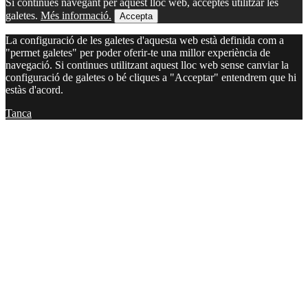
Si continues navegant per aquest lloc web, acceptes utilitzar les
galetes.
Més informació.
Accepta
La configuració de les galetes d'aquesta web està definida com a
"permet galetes" per poder oferir-te una millor experiència de
navegació. Si continues utilitzant aquest lloc web sense canviar la
configuració de galetes o bé cliques a "Acceptar" entendrem que hi
estàs d'acord.
Tanca