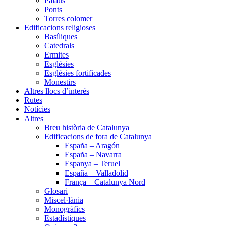
Palaus
Ponts
Torres colomer
Edificacions religioses
Basíliques
Catedrals
Ermites
Esglésies
Esglésies fortificades
Monestirs
Altres llocs d’interés
Rutes
Notícies
Altres
Breu història de Catalunya
Edificacions de fora de Catalunya
España – Aragón
España – Navarra
Espanya – Teruel
España – Valladolid
França – Catalunya Nord
Glosari
Miscel·lània
Monogràfics
Estadístiques