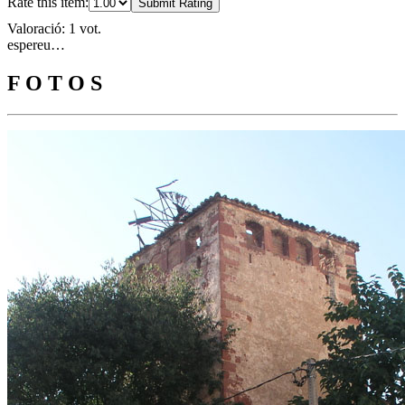
Rate this item:
Submit Rating
Valoració: 1 vot.
espereu…
F O T O S