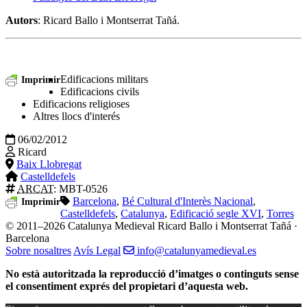
Autors
: Ricard Ballo i Montserrat Tañá.
Edificacions militars
Imprimir
Edificacions civils
Edificacions religioses
Altres llocs d'interés
06/02/2012
Ricard
Baix Llobregat
Castelldefels
ARCAT
: MBT-0526
Barcelona
,
Bé Cultural d'Interès Nacional
,
Imprimir
Castelldefels
,
Catalunya
,
Edificació segle XVI
,
Torres
© 2011–2026 Catalunya Medieval
Ricard Ballo i Montserrat Tañá ·
Barcelona
Sobre nosaltres
Avís Legal
info@catalunyamedieval.es
No està autoritzada la reproducció d’imatges o continguts sense
el consentiment exprés del propietari d’aquesta web.