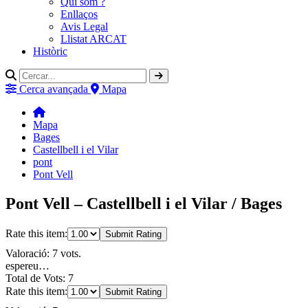
Qui som ?
Enllaços
Avis Legal
Llistat ARCAT
Històric
Cerca avançada
Mapa
Mapa
Bages
Castellbell i el Vilar
pont
Pont Vell
Pont Vell – Castellbell i el Vilar / Bages
Rate this item:
Submit Rating
Valoració: 7 vots.
espereu…
Total de Vots: 7
Rate this item:
Submit Rating