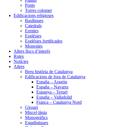
Palaus
Ponts
Torres colomer
Edificacions religioses
Basíliques
Catedrals
Ermites
Esglésies
Esglésies fortificades
Monestirs
Altres llocs d’interés
Rutes
Notícies
Altres
Breu història de Catalunya
Edificacions de fora de Catalunya
España – Aragón
España – Navarra
Espanya – Teruel
España – Valladolid
França – Catalunya Nord
Glosari
Miscel·lània
Monogràfics
Estadístiques