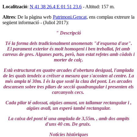
Localització
:
N 41 38 26.4 E 01 51 23.6
- Altitud: 157 m.
Altres
: De la pàgina web
Patrimoni.Gencat
, ens complau extreure la
següent informació - (Juliol 2017):
" Descripció
Té la forma dels tradicionalment anomenats "d'esquena d'ase".
El parament exterior és molt homogeni i ben treballat, fet amb
carreus de gres. Algunes parts, però, han estat refetes amb còdols i
morter de calç.
Està estructurat en quatre arcades d'obertura desigual, l'amplada
de les quals tendeix a créixer a mesura que s'acosten al centre. La
més ampla té 30m. I és la que sosté la clau del pont. Les arcades
descansen sobre tres pilars de secció quadrangular i presenten els
carcanyols cecs.
Cada pilar té adossat, aigües amunt, un tallamar rectangular i ,
aigües avall, un esperó també rectangular.
La caixa del pont té una amplada de 3,55m. , amb dos ampits
d'uns 40 cm. De gruix.
Notícies històriques