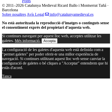
Ponts
© 2011–2026 Catalunya Medieval
Ricard Ballo i Montserrat Tañá ·
Barcelona
Sobre nosaltres
Avís Legal
info@catalunyamedieval.es
No està autoritzada la reproducció d’imatges o continguts sense
el consentiment exprés del propietari d’aquesta web.
Si continues navegant per aquest lloc web, acceptes utilitzar les
galetes.
Més informació.
Accepta
La configuració de les galetes d'aquesta web està definida com a
"permet galetes" per poder oferir-te una millor experiència de
navegació. Si continues utilitzant aquest lloc web sense canviar la
configuració de galetes o bé cliques a "Acceptar" entendrem que hi
estàs d'acord.
Tanca