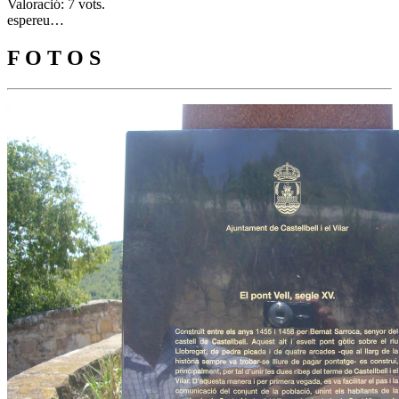
Valoració: 7 vots.
espereu…
F O T O S