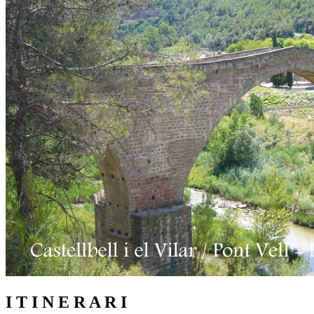
I T I N E R A R I