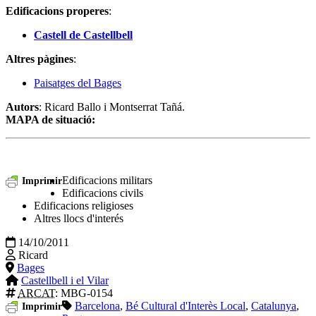
Edificacions properes
:
Castell de Castellbell
Altres pàgines
:
Paisatges del Bages
Autors
: Ricard Ballo i Montserrat Tañá.
MAPA de situació:
Edificacions militars
Imprimir
Edificacions civils
Edificacions religioses
Altres llocs d'interés
14/10/2011
Ricard
Bages
Castellbell i el Vilar
ARCAT
: MBG-0154
Barcelona
,
Bé Cultural d'Interès Local
,
Catalunya
,
Imprimir