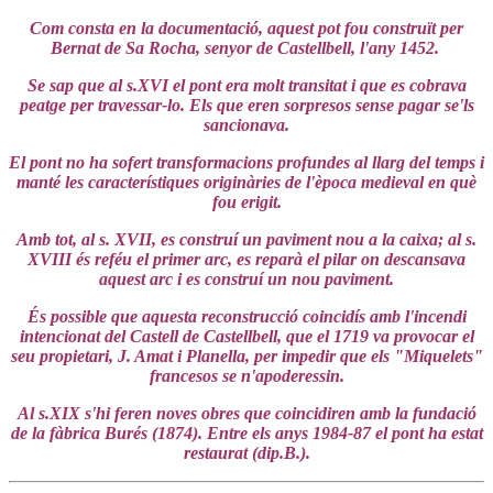
Com consta en la documentació, aquest pot fou construït per
Bernat de Sa Rocha, senyor de Castellbell, l'any 1452.
Se sap que al s.XVI el pont era molt transitat i que es cobrava
peatge per travessar-lo. Els que eren sorpresos sense pagar se'ls
sancionava.
El pont no ha sofert transformacions profundes al llarg del temps i
manté les característiques originàries de l'època medieval en què
fou erigit.
Amb tot, al s. XVII, es construí un paviment nou a la caixa; al s.
XVIII és reféu el primer arc, es reparà el pilar on descansava
aquest arc i es construí un nou paviment.
És possible que aquesta reconstrucció coincidís amb l'incendi
intencionat del Castell de Castellbell, que el 1719 va provocar el
seu propietari, J. Amat i Planella, per impedir que els "Miquelets"
francesos se n'apoderessin.
Al s.XIX s'hi feren noves obres que coincidiren amb la fundació
de la fàbrica Burés (1874). Entre els anys 1984-87 el pont ha estat
restaurat (dip.B.)
.