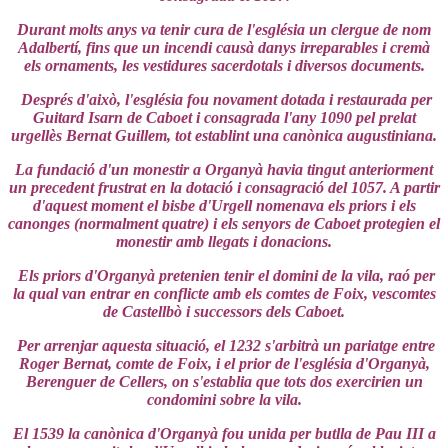
Durant molts anys va tenir cura de l'església un clergue de nom
Adalbertí, fins que un incendi causà danys irreparables i cremà
els ornaments, les vestidures sacerdotals i diversos documents.
Després d'això, l'església fou novament dotada i restaurada per
Guitard Isarn de Caboet i consagrada l'any 1090 pel prelat
urgellès Bernat Guillem, tot establint una canònica augustiniana.
La fundació d'un monestir a Organyà havia tingut anteriorment
un precedent frustrat en la dotació i consagració del 1057. A partir
d'aquest moment el bisbe d'Urgell nomenava els priors i els
canonges (normalment quatre) i els senyors de Caboet protegien el
monestir amb llegats i donacions.
Els priors d'Organyà pretenien tenir el domini de la vila, raó per
la qual van entrar en conflicte amb els comtes de Foix, vescomtes
de Castellbò i successors dels Caboet.
Per arrenjar aquesta situació, el 1232 s'arbitrà un pariatge entre
Roger Bernat, comte de Foix, i el prior de l'església d'Organyà,
Berenguer de Cellers, on s'establia que tots dos exercirien un
condomini sobre la vila.
El 1539 la canònica d'Organyà fou unida per butlla de Pau III a