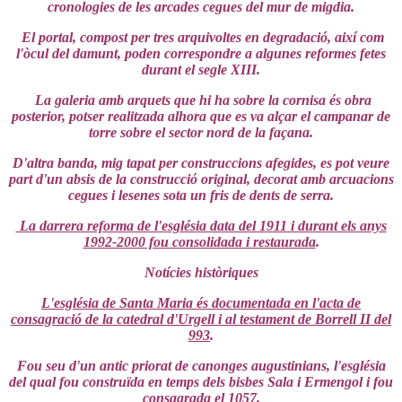
cronologies de les arcades cegues del mur de migdia.
El portal, compost per tres arquivoltes en degradació, així com
l'òcul del damunt, poden correspondre a algunes reformes fetes
durant el segle XIII.
La galeria amb arquets que hi ha sobre la cornisa és obra
posterior, potser realitzada alhora que es va alçar el campanar de
torre sobre el sector nord de la façana.
D'altra banda, mig tapat per construccions afegides, es pot veure
part d'un absis de la construcció original, decorat amb arcuacions
cegues i lesenes sota un fris de dents de serra.
La darrera reforma de l'església data del 1911 i durant els anys
1992-2000 fou consolidada i restaurada
.
Notícies històriques
L'església de Santa Maria és documentada en l'acta de
consagració de la catedral d'Urgell i al testament de Borrell II del
993
.
Fou seu d'un antic priorat de canonges augustinians, l'església
del qual fou construïda en temps dels bisbes Sala i Ermengol i fou
consagrada el 1057.