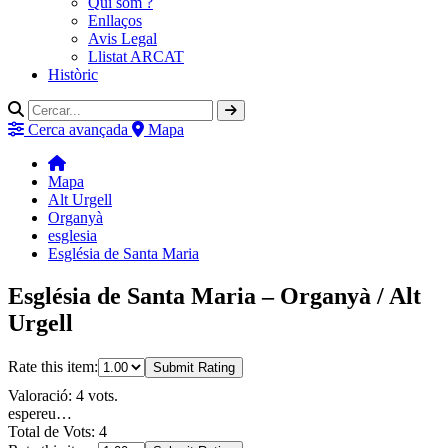
Qui som ?
Enllaços
Avis Legal
Llistat ARCAT
Històric
Cerca avançada
Mapa
Mapa
Alt Urgell
Organyà
esglesia
Església de Santa Maria
Església de Santa Maria – Organyà / Alt
Urgell
Rate this item:
Submit Rating
Valoració: 4 vots.
espereu…
Total de Vots: 4