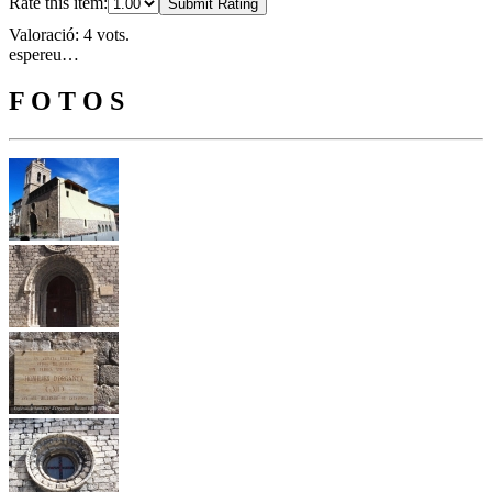
Rate this item:
Submit Rating
Valoració: 4 vots.
espereu…
F O T O S