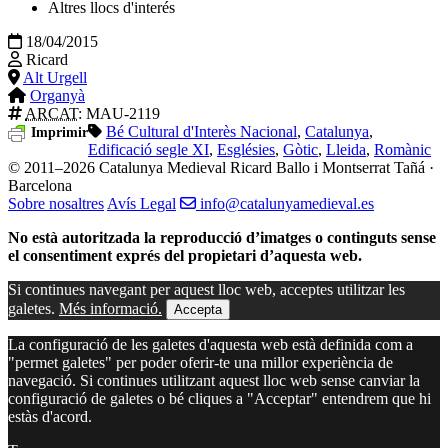
Altres llocs d'interés
18/04/2015
Ricard
Alt Urgell
Organyà
ARCAT
: MAU-2119
Bé Cultural d'Interès Nacional
,
Catalunya
,
Imprimir
Edificació segle XI
,
Esglésies
,
Gòtic
,
Lleida
,
Romànic
© 2011–2026 Catalunya Medieval
Ricard Ballo i Montserrat Tañá ·
Barcelona
Sobre nosaltres
Avís Legal
info@catalunyamedieval.es
No està autoritzada la reproducció d’imatges o continguts sense
el consentiment exprés del propietari d’aquesta web.
Si continues navegant per aquest lloc web, acceptes utilitzar les
galetes.
Més informació.
Accepta
La configuració de les galetes d'aquesta web està definida com a
"permet galetes" per poder oferir-te una millor experiència de
navegació. Si continues utilitzant aquest lloc web sense canviar la
configuració de galetes o bé cliques a "Acceptar" entendrem que hi
estàs d'acord.