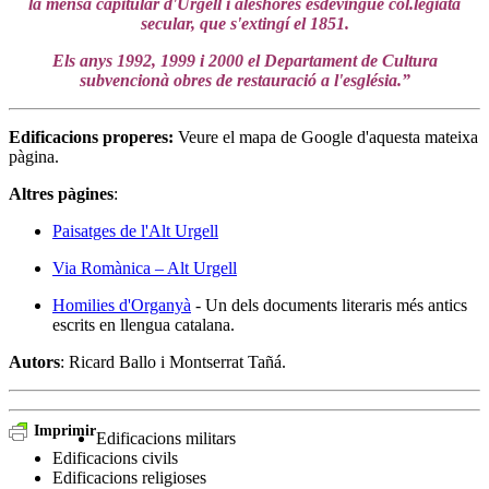
la mensa capitular d'Urgell i aleshores esdevingué col.legiata
secular, que s'extingí el 1851.
Els anys 1992, 1999 i 2000 el Departament de Cultura
subvencionà obres de restauració a l'església.”
Edificacions properes
:
Veure el mapa de Google d'aquesta mateixa
pàgina.
Altres pàgines
:
Paisatges de l'Alt Urgell
Via Romànica – Alt Urgell
Homilies d'Organyà
- Un dels documents literaris més antics
escrits en llengua catalana.
Autors
: Ricard Ballo i Montserrat Tañá.
Imprimir
Edificacions militars
Edificacions civils
Edificacions religioses