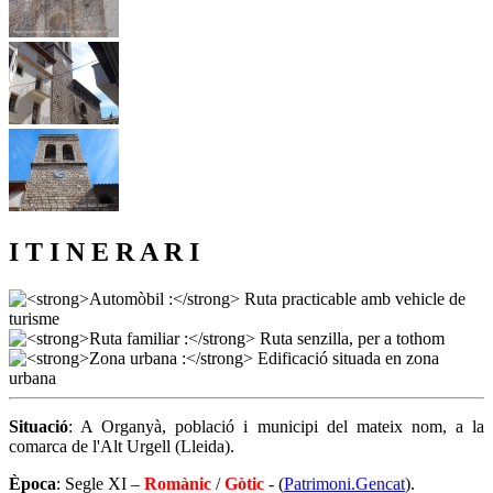
I T I N E R A R I
Situació
: A Organyà, població i municipi del mateix nom, a la
comarca de l'Alt Urgell (Lleida).
Època
: Segle XI –
Romànic
/
Gòtic
- (
Patrimoni.Gencat
).