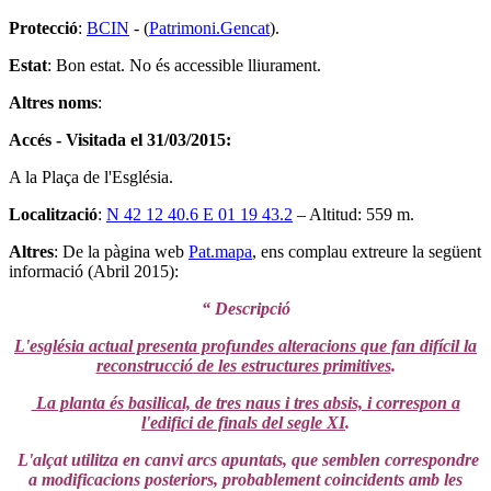
Protecció
:
BCIN
- (
Patrimoni.Gencat
).
Estat
: Bon estat. No és accessible lliurament.
Altres noms
:
Accés - Visitada el 31/03/2015:
A la Plaça de l'Església.
Localització
:
N 42 12 40.6 E 01 19 43.2
– Altitud: 559 m.
Altres
: De la pàgina web
Pat.mapa
, ens complau extreure la següent
informació (Abril 2015):
“ Descripció
L'església actual presenta profundes alteracions que fan difícil la
reconstrucció de les estructures primitives
.
La planta és basilical, de tres naus i tres absis, i correspon a
l'edifici de finals del segle XI
.
L'alçat utilitza en canvi arcs apuntats, que semblen correspondre
a modificacions posteriors, probablement coincidents amb les