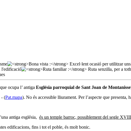
c que ocupa l’ antiga
Església parroquial de Sant Joan de Montanisse
- (
Pat.mapa
). No és accessible lliurament. Per l’aspecte que presenta, 
d'una antiga església,
és un temple barroc, possiblement del segle XVII
es edificacions, fins i tot el poble, és molt bonic.