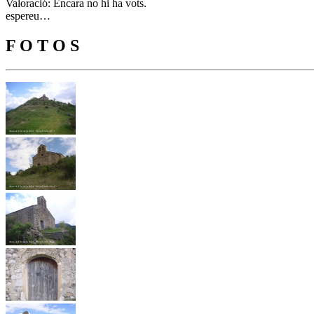
Valoració: Encara no hi ha vots.
espereu…
F O T O S