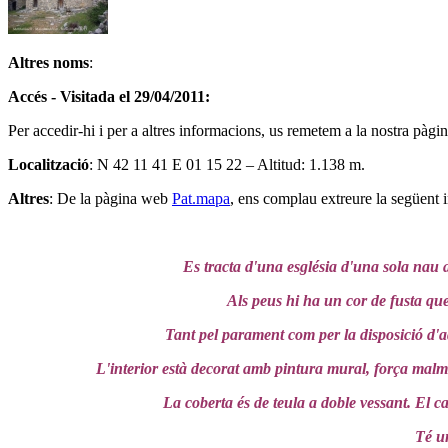
Altres noms
:
Accés - Visitada el 29/04/2011:
Per accedir-hi i per a altres informacions, us remetem a la nostra pàgi
Localització
: N 42 11 41 E 01 15 22 – Altitud: 1.138 m.
Altres
: De la pàgina web
Pat.mapa
, ens complau extreure la següent 
Es tracta d'una església d'una sola nau 
Als peus hi ha un cor de fusta que 
Tant pel parament com per la disposició d'a
L'interior està decorat amb pintura mural, força malmes
La coberta és de teula a doble vessant. El car
Té un