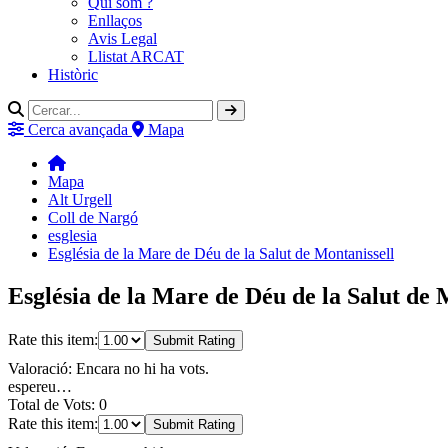
Qui som ?
Enllaços
Avis Legal
Llistat ARCAT
Històric
Cerca avançada
Mapa
Mapa
Alt Urgell
Coll de Nargó
esglesia
Església de la Mare de Déu de la Salut de Montanissell
Església de la Mare de Déu de la Salut de M
Rate this item:
Submit Rating
Valoració: Encara no hi ha vots.
espereu…
Total de Vots: 0
Rate this item:
Submit Rating