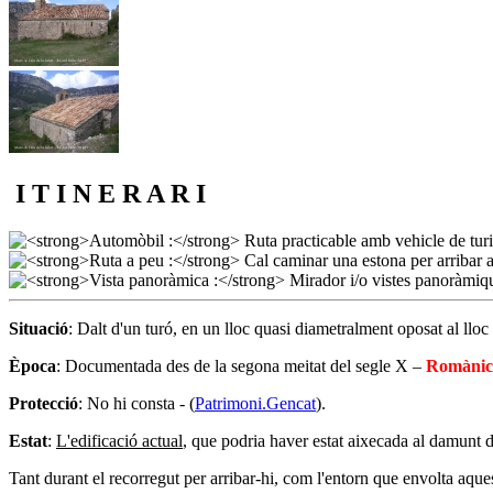
I T I N E R A R I
Situació
: Dalt d'un turó, en un lloc quasi diametralment oposat al llo
Època
: Documentada des de la segona meitat del segle X –
Romànic
Protecció
: No hi consta - (
Patrimoni.Gencat
).
Estat
:
L'edificació actual
, que podria haver estat aixecada al damunt 
Tant durant el recorregut per arribar-hi, com l'entorn que envolta aquest