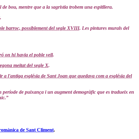
 de bou, mentre que a la sagristia trobem una espitllera.
.
le barroc, possiblement del segle XVIII
. Les pintures murals del
ró on hi havia el poble vell
.
egona meitat del segle X
.
uir a l'antiga església de Sant Joan que quedava com a església del
, un període de puixança i un augment demogràfic que es tradueix en
ic.”
 romànica de Sant Climent
.