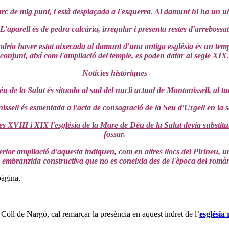
rc de mig punt, i està desplaçada a l'esquerra. Al damunt hi ha un ull
L'aparell és de pedra calcària, irregular i presenta restes d'arrebossat
dria haver estat aixecada al damunt d'una antiga església és un temp
conjunt, així com l'ampliació del temple, es poden datar al segle XIX.
Notícies històriques
u de la Salut és situada al sud del nucli actual de Montanissell, al tu
sell és esmentada a l'acta de consagració de la Seu d'Urgell en la s
les XVIII i XIX l'església de la Mare de Déu de la Salut devia substit
fossar
.
sterior ampliació d'aquesta indiquen, com en altres llocs del Pirineu
 embranzida constructiva que no es coneixia des de l'època del romàn
pàgina.
 Coll de Nargó, cal remarcar la presència en aquest indret de l’
església