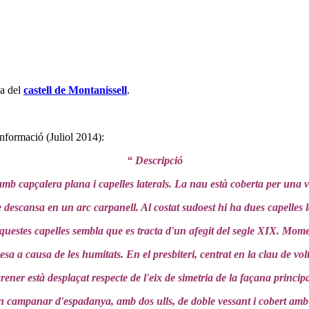
na del
castell de Montanissell
.
informació (Juliol 2014):
“ Descripció
amb capçalera plana i capelles laterals. La nau està coberta per una 
descansa en un arc carpanell. Al costat sudoest hi ha dues capelles l
questes capelles sembla que es tracta d'un afegit del segle XIX. Momen
a a causa de les humitats. En el presbiteri, centrat en la clau de vo
ener està desplaçat respecte de l'eix de simetria de la façana principal,
 campanar d'espadanya, amb dos ulls, de doble vessant i cobert amb 