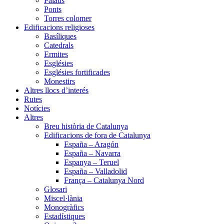
Palaus
Ponts
Torres colomer
Edificacions religioses
Basíliques
Catedrals
Ermites
Esglésies
Esglésies fortificades
Monestirs
Altres llocs d’interés
Rutes
Notícies
Altres
Breu història de Catalunya
Edificacions de fora de Catalunya
España – Aragón
España – Navarra
Espanya – Teruel
España – Valladolid
França – Catalunya Nord
Glosari
Miscel·lània
Monogràfics
Estadístiques