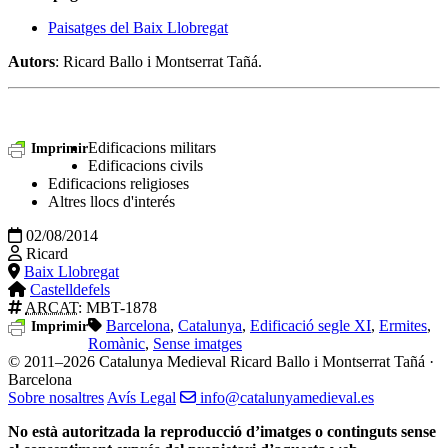
Paisatges del Baix Llobregat
Autors
: Ricard Ballo i Montserrat Tañá.
Edificacions militars
Imprimir
Edificacions civils
Edificacions religioses
Altres llocs d'interés
02/08/2014
Ricard
Baix Llobregat
Castelldefels
ARCAT
: MBT-1878
Barcelona
,
Catalunya
,
Edificació segle XI
,
Ermites
,
Imprimir
Romànic
,
Sense imatges
© 2011–2026 Catalunya Medieval
Ricard Ballo i Montserrat Tañá ·
Barcelona
Sobre nosaltres
Avís Legal
info@catalunyamedieval.es
No està autoritzada la reproducció d’imatges o continguts sense