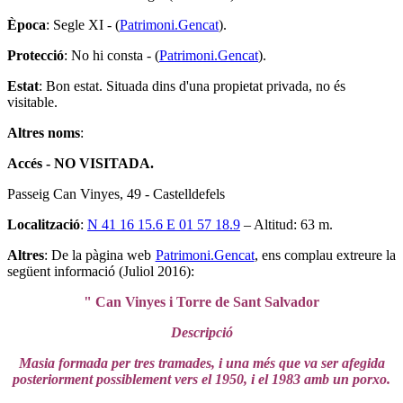
Època
: Segle XI - (
Patrimoni.Gencat
).
Protecció
: No hi consta - (
Patrimoni.Gencat
).
Estat
: Bon estat. Situada dins d'una propietat privada, no és
visitable.
Altres noms
:
Accés - NO VISITADA.
Passeig Can Vinyes, 49 - Castelldefels
Localització
:
N 41 16 15.6 E 01 57 18.9
– Altitud: 63 m.
Altres
: De la pàgina web
Patrimoni.Gencat
, ens complau extreure la
següent informació (Juliol 2016):
" Can Vinyes i Torre de Sant Salvador
Descripció
Masia formada per tres tramades, i una més que va ser afegida
posteriorment possiblement vers el 1950, i el 1983 amb un porxo.