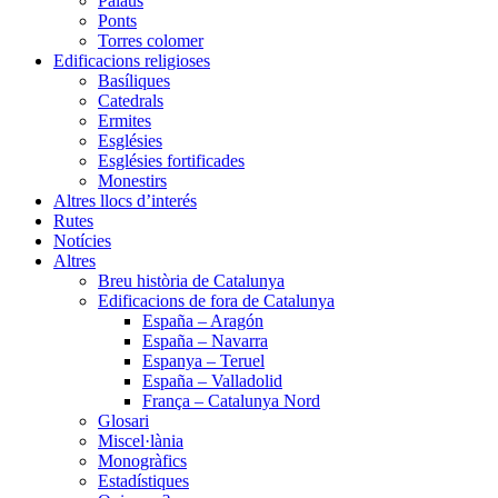
Palaus
Ponts
Torres colomer
Edificacions religioses
Basíliques
Catedrals
Ermites
Esglésies
Esglésies fortificades
Monestirs
Altres llocs d’interés
Rutes
Notícies
Altres
Breu història de Catalunya
Edificacions de fora de Catalunya
España – Aragón
España – Navarra
Espanya – Teruel
España – Valladolid
França – Catalunya Nord
Glosari
Miscel·lània
Monogràfics
Estadístiques