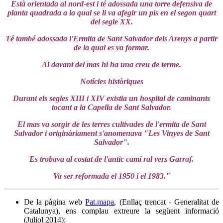
Està orientada al nord-est i té adossada una torre defensiva de
planta quadrada a la qual se li va afegir un pis en el segon quart
del segle XX.
Té també adossada l'Ermita de Sant Salvador dels Arenys a partir
de la qual es va formar.
Al davant del mas hi ha una creu de terme.
Notícies històriques
Durant els segles XIII i XIV existia un hospital de caminants
tocant a la Capella de Sant Salvador.
El mas va sorgir de les terres cultivades de l'ermita de Sant
Salvador i originàriament s'anomenava "Les Vinyes de Sant
Salvador".
Es trobava al costat de l'antic camí ral vers Garraf.
Va ser reformada el 1950 i el 1983."
De la pàgina web
Pat.mapa
, (Enllaç trencat - Generalitat de
Catalunya), ens complau extreure la següent informació
(Juliol 2014):