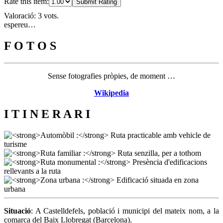
Rate this item:
Submit Rating
Valoració: 3 vots.
espereu…
F O T O S
Sense fotografies pròpies, de moment …
Wikipedia
I T I N E R A R I
Situació
: A Castelldefels, població i municipi del mateix nom, a la
comarca del Baix Llobregat (Barcelona).