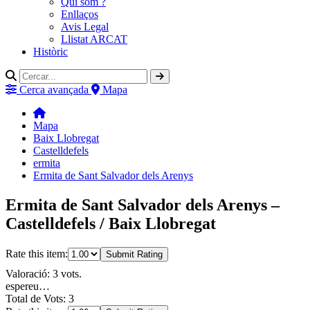
Qui som ?
Enllaços
Avis Legal
Llistat ARCAT
Històric
Cerca avançada
Mapa
Mapa
Baix Llobregat
Castelldefels
ermita
Ermita de Sant Salvador dels Arenys
Ermita de Sant Salvador dels Arenys –
Castelldefels / Baix Llobregat
Rate this item:
Submit Rating
Valoració: 3 vots.
espereu…
Total de Vots: 3