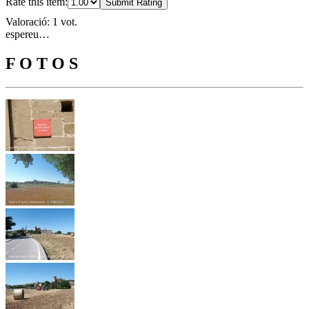
Rate this item:
Submit Rating
Valoració: 1 vot.
espereu…
F O T O S