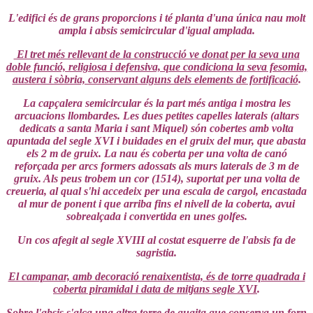
L'edifici és de grans proporcions i té planta d'una única nau molt
ampla i absis semicircular d'igual amplada.
El tret més rellevant de la construcció ve donat per la seva una
doble funció, religiosa i defensiva, que condiciona la seva fesomia,
austera i sòbria, conservant alguns dels elements de fortificació
.
La capçalera semicircular és la part més antiga i mostra les
arcuacions llombardes. Les dues petites capelles laterals (altars
dedicats a santa Maria i sant Miquel) són cobertes amb volta
apuntada del segle XVI i buidades en el gruix del mur, que abasta
els 2 m de gruix. La nau és coberta per una volta de canó
reforçada per arcs formers adossats als murs laterals de 3 m de
gruix. Als peus trobem un cor (1514), suportat per una volta de
creueria, al qual s'hi accedeix per una escala de cargol, encastada
al mur de ponent i que arriba fins el nivell de la coberta, avui
sobrealçada i convertida en unes golfes.
Un cos afegit al segle XVIII al costat esquerre de l'absis fa de
sagristia.
El campanar, amb decoració renaixentista, és de torre quadrada i
coberta piramidal i data de mitjans segle XVI
.
Sobre l'absis s'alça una altra torre de guaita que conserva un forn