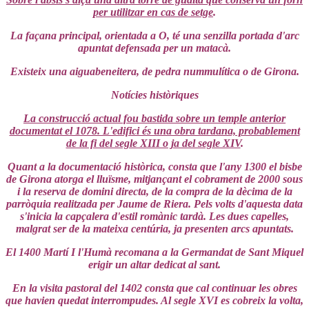
per utilitzar en cas de setge
.
La façana principal, orientada a O, té una senzilla portada d'arc
apuntat defensada per un matacà.
Existeix una aiguabeneitera, de pedra nummulítica o de Girona.
Notícies històriques
La construcció actual fou bastida sobre un temple anterior
documentat el 1078. L'edifici és una obra tardana, probablement
de la fi del segle XIII o ja del segle XIV
.
Quant a la documentació històrica, consta que l'any 1300 el bisbe
de Girona atorga el lluïsme, mitjançant el cobrament de 2000 sous
i la reserva de domini directa, de la compra de la dècima de la
parròquia realitzada per Jaume de Riera. Pels volts d'aquesta data
s'inicia la capçalera d'estil romànic tardà. Les dues capelles,
malgrat ser de la mateixa centúria, ja presenten arcs apuntats.
El 1400 Martí I l'Humà recomana a la Germandat de Sant Miquel
erigir un altar dedicat al sant.
En la visita pastoral del 1402 consta que cal continuar les obres
que havien quedat interrompudes. Al s
egle XVI es cobreix la volta,