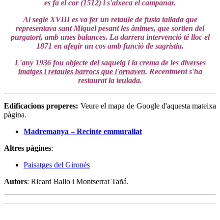
es fa el cor (1512) i s'aixeca el campanar.
Al segle XVIII es va fer un retaule de fusta tallada que
representava sant Miquel pesant les ànimes, que sortien del
purgatori, amb unes balances. La darrera intervenció té lloc el
1871 en afegir un cos amb funció de sagristia.
L'any 1936 fou objecte del saqueig i la crema de les diverses
imatges i retaules barrocs que l'ornaven
. Recentment s'ha
restaurat la teulada.
Edificacions properes:
Veure el mapa de Google d'aquesta mateixa
pàgina.
Madremanya – Recinte emmurallat
Altres pàgines
:
Paisatges del Gironès
Autors
: Ricard Ballo i Montserrat Tañá.