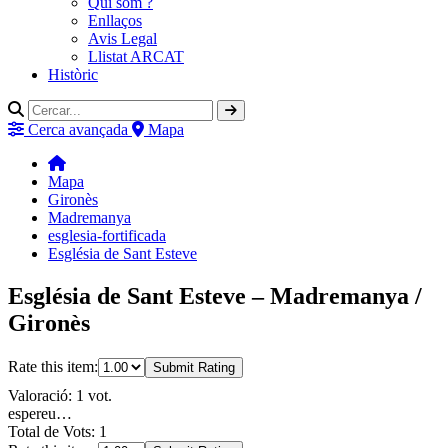
Qui som ?
Enllaços
Avis Legal
Llistat ARCAT
Històric
Cerca avançada
Mapa
Mapa
Gironès
Madremanya
esglesia-fortificada
Església de Sant Esteve
Església de Sant Esteve – Madremanya /
Gironès
Rate this item:
Submit Rating
Valoració: 1 vot.
espereu…
Total de Vots: 1