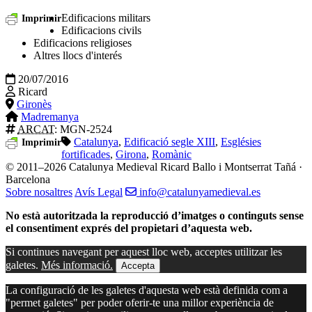
Edificacions militars
Imprimir
Edificacions civils
Edificacions religioses
Altres llocs d'interés
20/07/2016
Ricard
Gironès
Madremanya
ARCAT
: MGN-2524
Catalunya
,
Edificació segle XIII
,
Esglésies
Imprimir
fortificades
,
Girona
,
Romànic
© 2011–2026 Catalunya Medieval
Ricard Ballo i Montserrat Tañá ·
Barcelona
Sobre nosaltres
Avís Legal
info@catalunyamedieval.es
No està autoritzada la reproducció d’imatges o continguts sense
el consentiment exprés del propietari d’aquesta web.
Si continues navegant per aquest lloc web, acceptes utilitzar les
galetes.
Més informació.
Accepta
La configuració de les galetes d'aquesta web està definida com a
"permet galetes" per poder oferir-te una millor experiència de