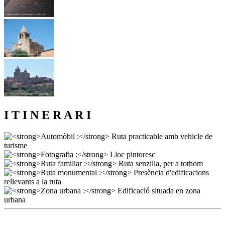
I T I N E R A R I