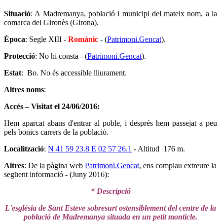
Situació
: A Madremanya, població i municipi del mateix nom, a la
comarca del Gironès (Girona).
Època
: Segle XIII -
Romànic
- (
Patrimoni.Gencat
).
Protecció
: No hi consta - (
Patrimoni.Gencat
).
Estat
: Bo. No és accessible lliurament.
Altres noms
:
Accés – Visitat el 24/06/2016:
Hem aparcat abans d'entrar al poble, i després hem passejat a peu
pels bonics carrers de la població.
Localització
:
N 41 59 23.8 E 02 57 26.1
- Altitud 176 m.
Altres
: De la pàgina web
Patrimoni.Gencat
, ens complau extreure la
següent informació - (Juny 2016):
“ Descripció
L'església de Sant Esteve sobresurt ostensiblement del centre de la
població de Madremanya situada en un petit monticle.