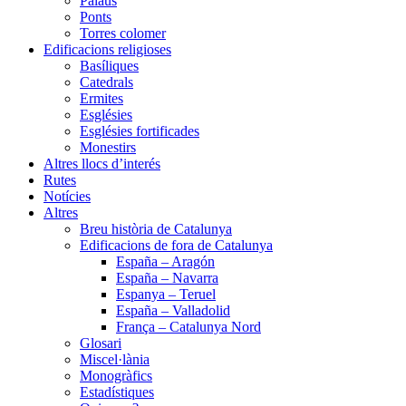
Palaus
Ponts
Torres colomer
Edificacions religioses
Basíliques
Catedrals
Ermites
Esglésies
Esglésies fortificades
Monestirs
Altres llocs d’interés
Rutes
Notícies
Altres
Breu història de Catalunya
Edificacions de fora de Catalunya
España – Aragón
España – Navarra
Espanya – Teruel
España – Valladolid
França – Catalunya Nord
Glosari
Miscel·lània
Monogràfics
Estadístiques