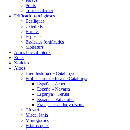
Palaus
Ponts
Torres colomer
Edificacions religioses
Basíliques
Catedrals
Ermites
Esglésies
Esglésies fortificades
Monestirs
Altres llocs d’interés
Rutes
Notícies
Altres
Breu història de Catalunya
Edificacions de fora de Catalunya
España – Aragón
España – Navarra
Espanya – Teruel
España – Valladolid
França – Catalunya Nord
Glosari
Miscel·lània
Monogràfics
Estadístiques