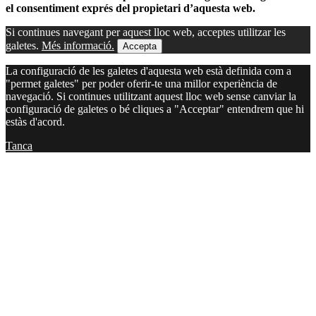
el consentiment exprés del propietari d’aquesta web.
Si continues navegant per aquest lloc web, acceptes utilitzar les
galetes.
Més informació.
Accepta
La configuració de les galetes d'aquesta web està definida com a
"permet galetes" per poder oferir-te una millor experiència de
navegació. Si continues utilitzant aquest lloc web sense canviar la
configuració de galetes o bé cliques a "Acceptar" entendrem que hi
estàs d'acord.
Tanca