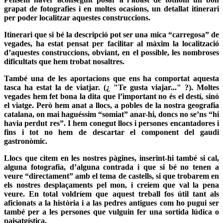
grapat de fotografies i en moltes ocasions, un detallat itinerari
per poder localitzar aquestes construccions.
Itinerari que si bé la descripció pot ser una mica “carregosa” de
vegades, ha estat pensat per facilitar al màxim la localització
d’aquestes construccions, obviant, en el possible, les nombroses
dificultats que hem trobat nosaltres.
També una de les aportacions que ens ha comportat aquesta
tasca ha estat la de viatjar. (¿ "Te gusta viajar..." ?). Moltes
vegades hem fet bona la dita que l’important no és el destí, sinó
el viatge. Però hem anat a llocs, a pobles de la nostra geografia
catalana, on mai haguéssim “somiat” anar-hi, doncs no se’ns “hi
havia perdut res”. I hem conegut llocs i persones encantadores i
fins i tot no hem de descartar el component del gaudi
gastronòmic.
Llocs que citem en les nostres pàgines, inserint-hi també si cal,
alguna fotografia, d’alguna contrada i que si bé no tenen a
veure “directament” amb el tema de castells, si que trobarem en
els nostres desplaçaments pel mon, i creiem que val la pena
veure. En total voldríem que aquest treball fos útil tant als
aficionats a la història i a las pedres antigues com ho pugui ser
també per a les persones que vulguin fer una sortida lúdica o
paisatgística.