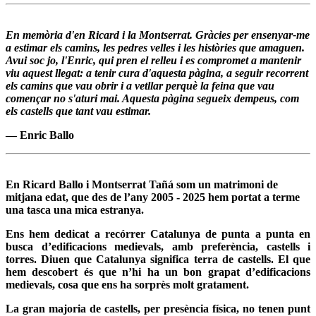
En memòria d'en Ricard i la Montserrat. Gràcies per ensenyar-me
a estimar els camins, les pedres velles i les històries que amaguen.
Avui soc jo, l'Enric, qui pren el relleu i es compromet a mantenir
viu aquest llegat: a tenir cura d'aquesta pàgina, a seguir recorrent
els camins que vau obrir i a vetllar perquè la feina que vau
començar no s'aturi mai. Aquesta pàgina segueix dempeus, com
els castells que tant vau estimar.
— Enric Ballo
En Ricard Ballo i Montserrat Tañá som un matrimoni de
mitjana edat, que des de l’any 2005 - 2025 hem portat a terme
una tasca una mica estranya.
Ens hem dedicat a recórrer Catalunya de punta a punta en
busca d’edificacions medievals, amb preferència, castells i
torres. Diuen que Catalunya significa terra de castells. El que
hem descobert és que n’hi ha un bon grapat d’edificacions
medievals, cosa que ens ha sorprès molt gratament.
La gran majoria de castells, per presència física, no tenen punt