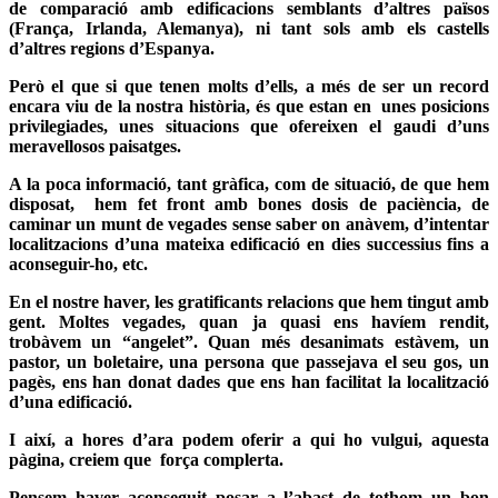
de comparació amb edificacions semblants d’altres països
(França, Irlanda, Alemanya), ni tant sols amb els castells
d’altres regions d’Espanya.
Però el que si que tenen molts d’ells, a més de ser un record
encara viu de la nostra història, és que estan en unes posicions
privilegiades, unes situacions que ofereixen el gaudi d’uns
meravellosos paisatges.
A la poca informació, tant gràfica, com de situació, de que hem
disposat, hem fet front amb bones dosis de paciència, de
caminar un munt de vegades sense saber on anàvem, d’intentar
localitzacions d’una mateixa edificació en dies successius fins a
aconseguir-ho, etc.
En el nostre haver, les gratificants relacions que hem tingut amb
gent. Moltes vegades, quan ja quasi ens havíem rendit,
trobàvem un “angelet”.
Quan més desanimats estàvem, un
pastor, un boletaire, una persona que passejava el seu gos, un
pagès, ens han donat dades que ens han facilitat la localització
d’una edificació.
I així, a hores d’ara podem oferir a qui ho vulgui, aquesta
pàgina, creiem que força complerta.
Pensem haver aconseguit posar a l’abast de tothom un bon