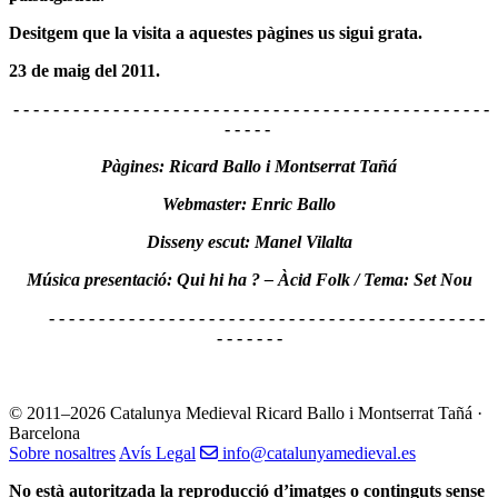
Desitgem que la visita a aquestes pàgines us sigui grata.
23 de maig del 2011.
- - - - - - - - - - - - - - - - - - - - - - - - - - - - - - - - - - - - - - - - - - - - - - - -
- - - - -
Pàgines: Ricard Ballo i Montserrat Tañá
Webmaster: Enric Ballo
Disseny escut: Manel Vilalta
Música presentació: Qui hi ha ? – Àcid Folk / Tema: Set Nou
- - - - - - - - - - - - - - - - - - - - - - - - - - - - - - - - - - - - - - - - - - - -
- - - - - - -
© 2011–2026 Catalunya Medieval
Ricard Ballo i Montserrat Tañá ·
Barcelona
Sobre nosaltres
Avís Legal
info@catalunyamedieval.es
No està autoritzada la reproducció d’imatges o continguts sense